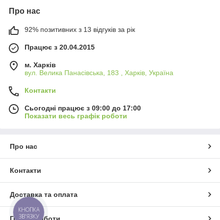
Сумісність із різними пристроями управління.
Про нас
Легко інтегрується у вже існуючі системи;
92% позитивних з 13 відгуків за рік
Лінійки SHTORM.
V, L, K та VL для керування
вентиляторами, люками, клапанами та їх
Працює з 20.04.2015
комбінаціями;
Надійність і безпека.
Високоякісні матеріали та
м. Харків
вул. Велика Панасівська, 183 , Харків, Україна
точне виробництво гарантують стабільну роботу систем
димовидалення.
Контакти
Системи управління димовидаленням SHTORM ССК ТМ
— це готові рішення для комплексної пожежної безпеки
Сьогодні працює з 09:00 до 17:00
будівель та споруд, що забезпечують
контроль, надійність
Показати весь графік роботи
та простоту інтеграції
.
Про нас
Контакти
Доставка та оплата
КНОПКА
ЗВ'ЯЗКУ
Графік роботи