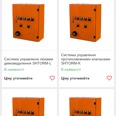
вентиляторами димовидалення;
SHTORM–L
— керування
люками димовидалення;
SHTORM–K
— керування
клапанами димовидалення;
SHTORM–VL
— керування
вентиляторами та люками димовидалення одночасно.
Система управління
Система управління люками
протипожежними клапанами
димовидалення SHTORM-L
SHTORM-K
В наявності
В наявності
Ціну уточнюйте
Ціну уточнюйте