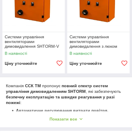
Системи управління
Системи управління
вентиляторами
вентиляторами
димовидалення SHTORM-V
димовидалення з люком
SHTORM-VL
В наявності
В наявності
Ціну уточнюйте
Ціну уточнюйте
Компанія
ССК ТМ
пропонує
повний спектр систем
управління димовидаленням SHTORM
, які забезпечують
безпечну експлуатацію та швидке реагування у разі
пожежі
:
Автоматичне регулювання витрати повітря.
Оптимальна робота системи у будь-яких умовах;
Показати все
Підтримка надлишкового тиску 50 Па.
Відповідність стандарту ДСТУ EN 12101-06:2016;