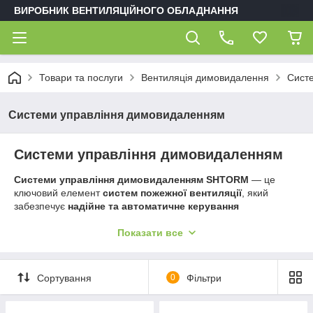
ВИРОБНИК ВЕНТИЛЯЦІЙНОГО ОБЛАДНАННЯ
Товари та послуги
Вентиляція димовидалення
Сист
Системи управління димовидаленням
Системи управління димовидаленням
Системи управління димовидаленням SHTORM
— це
ключовий елемент
систем пожежної вентиляції
, який
забезпечує
надійне та автоматичне керування
вентиляторами, клапанами та люками димовидалення
.
Показати все
Лінійка
SHTORM
дозволяє: автоматично регулювати
витрату
повітря
; підтримувати
надлишковий тиск 50 Па
відповідно
до
ДСТУ EN 12101-06:2016
; інтегруватися з
приладами
Сортування
0
Фільтри
управління і контролю різних виробників
, забезпечуючи
гнучкість у складанні систем пожежної безпеки.
Основні лінійки шаф SHTORM:
SHTORM–V
— керування