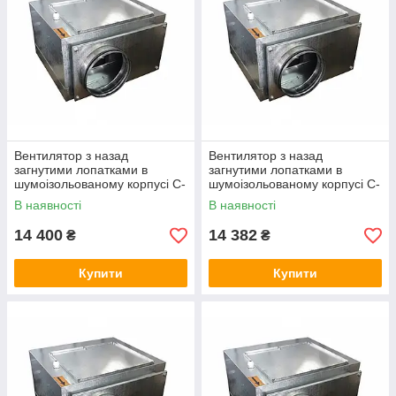
Вентилятор з назад
Вентилятор з назад
загнутими лопатками в
загнутими лопатками в
шумоізольованому корпусі C-
шумоізольованому корпусі C-
VENT-PB-S-160B-4-220
VENT-PB-S-200А-4-220
В наявності
В наявності
14 400
14 382
₴
₴
Купити
Купити