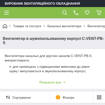
ВИРОБНИК ВЕНТИЛЯЦІЙНОГО ОБЛАДНАННЯ
Товари та послуги
Канальні вентилятори
Вентилятор
Вентилятор в шумоізольованому корпусі C-VENT-PB-
S
Вентилятори канальні для круглих каналів C-VENT-PB-S
використовують:
для приміщень з підвищеними вимогами до рівня
шуму і випускаються в звукоізольованому корпусі;
в умовах обмеженого простору забезпечують
зручність монтажу та обслуговування;
Показати все
універсально поєднуються з іншими елементами
систем канальної вентиляції;
Сортування
0
Фільтри
для переміщення повітряних середовищ з
допустимим вмістом пилу та інших твердих домішок, які