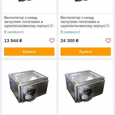
Вентилятор з назад
Вентилятор з назад
загнутими лопатками в
загнутими лопатками в
шумоізольованому корпусі C-
шумоізольованому корпусі C-
VENT-PB-S-160А-4-220
VENT-PB-S-250В-4-220
В наявності
В наявності
13 944
24 300
₴
₴
Купити
Купити