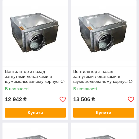
не повинні перевищувати 0,1 г/м3.
Температурний діапазон переміщуваного середовища
варіюється від -30° С до +40° С.
Клас захисту IP54
Вентилятор з назад
Вентилятор з назад
загнутими лопатками в
загнутими лопатками в
шумоізольованому корпусі C-
шумоізольованому корпусі C-
VENT-PB-S-100-4-220
VENT-PB-S-125-4-220
В наявності
В наявності
12 942
13 506
₴
₴
Купити
Купити