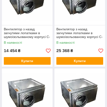
Вентилятор з назад
Вентилятор з назад
загнутими лопатками в
загнутими лопатками в
шумоізольованому корпусі C-
шумоізольованому корпусі C-
VENT-PB-S-250А-4-220
VENT-PB-S-315А-4-220
В наявності
В наявності
14 454
25 368
₴
₴
Купити
Купити