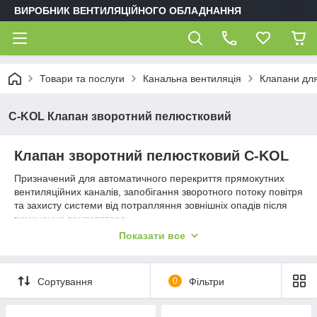
ВИРОБНИК ВЕНТИЛЯЦІЙНОГО ОБЛАДНАННЯ
Товари та послуги
Канальна вентиляція
Клапани для
C-KOL Клапан зворотний пелюстковий
Клапан зворотний пелюстковий C-KOL
Призначений для автоматичного перекриття прямокутних
вентиляційних каналів, запобігання зворотного потоку повітря
та захисту системи від потрапляння зовнішніх опадів після
вимкнення вентилятора.
Показати все
Призначення
Запобігання перетіканню повітря між різними
приміщеннями однієї системи.
Сортування
0
Фільтри
Захист від потрапляння зовнішнього повітря та
атмосферних опадів всередину будівлі.