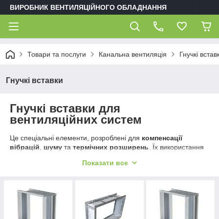
ВИРОБНИК ВЕНТИЛЯЦІЙНОГО ОБЛАДНАННЯ
Товари та послуги
Канальна вентиляція
Гнучкі встав
Гнучкі вставки
Гнучкі вставки для
вентиляційних систем
Це спеціальні елементи, розроблені для
компенсації
вібрацій
,
шуму
та
термічних розширень
. Їх використання
дозволяє знизити навантаження на обладнання та значно
Показати все
подовжити термін служби всієї системи.
Основний асортимент моделей:
KP-GKV (Універсальна)
Призначена для
встановлення між
вентилятором та повітроводом
. Її
головна роль — мінімізація передачі механічних