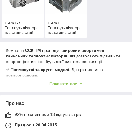
забезпечуючи
економію енергії та стабільну роботу
систем вентиляції
.
C-PKT-K
C-PKT
Теплоутилізатор
Теплоутилізатор
пластинчастий
пластинчастий
Компанія
ССК ТМ
пропонує
широкий асортимент
канальних теплоутилізаторів
, які дозволяють підвищити
енергоефективність будь-якої системи вентиляції:
✅
Прямокутні та круглі моделі.
Для різних типів
повітропроводів;
✅
Енергоощадність.
Зменшують витрати на опалення та
Показати все
охолодження;
✅
Сфера застосування.
Промислові, комерційні, громадські
будівлі, офіси, торговельні приміщення;
Про нас
✅
Надійність і довговічність.
Високоякісні матеріали та
точне виробництво;
✅
Комплексне рішення.
92% позитивних з 13 відгуків за рік
Можливість інтеграції у будь-які
системи вентиляції та кондиціонування.
Працює з 20.04.2015
Канальні теплоутилізатори ССК ТМ
— це
ефективне