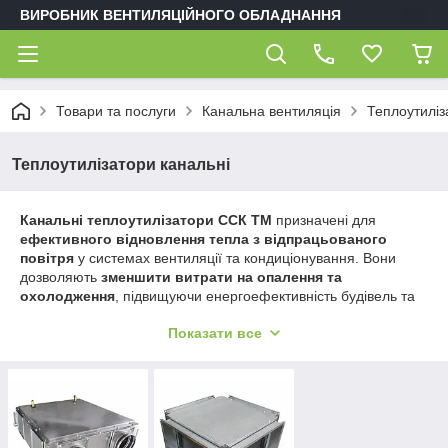
ВИРОБНИК ВЕНТИЛЯЦІЙНОГО ОБЛАДНАННЯ
Товари та послуги
Канальна вентиляція
Теплоутиліз
Теплоутилізатори канальні
Канальні теплоутилізатори ССК ТМ
призначені для
ефективного відновлення тепла з відпрацьованого
повітря
у системах вентиляції та кондиціонування. Вони
дозволяють
зменшити витрати на опалення та
охолодження
, підвищуючи енергоефективність будівель та
забезпечуючи комфортний мікроклімат.
Показати все
У розділі представлені:
прямокутні теплоутилізатори
для
прямокутних каналів;
круглі теплоутилізатори
для круглих
повітропроводів;
рекуператори повітря з різними типами
теплообміну
: пластинчасті, роторні та комбіновані моделі.
Канальні теплоутилізатори ССК ТМ застосовуються у
промислових, комерційних і громадських будівлях
,