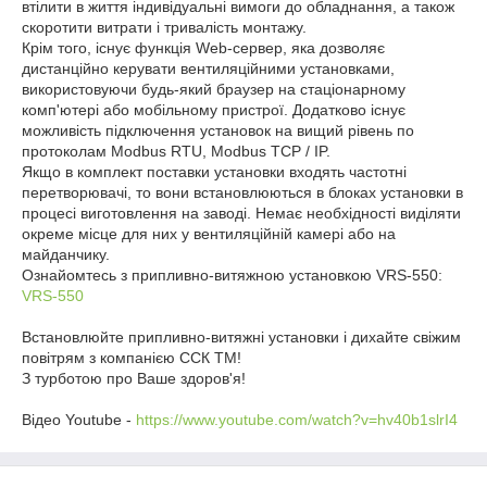
втілити в життя індивідуальні вимоги до обладнання, а також
скоротити витрати і тривалість монтажу.
Крім того, існує функція Web-сервер, яка дозволяє
дистанційно керувати вентиляційними установками,
використовуючи будь-який браузер на стаціонарному
комп'ютері або мобільному пристрої. Додатково існує
можливість підключення установок на вищий рівень по
протоколам Modbus RTU, Modbus TCP / IP.
Якщо в комплект поставки установки входять частотні
перетворювачі, то вони встановлюються в блоках установки в
процесі виготовлення на заводі. Немає необхідності виділяти
окреме місце для них у вентиляційній камері або на
майданчику.
Ознайомтесь з припливно-витяжною установкою VRS-550:
VRS-550
Встановлюйте припливно-витяжні установки і дихайте свіжим
повітрям з компанією ССК ТМ!
З турботою про Ваше здоров'я!
Відео Youtube -
https://www.youtube.com/watch?v=hv40b1slrI4