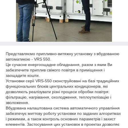
Представляємо припливно-витяжну установку з вбудованою
автоматикою - VRS 550.
Це сучасне енергоощадне обладнання, разом з яким Ви
забезпечите приплив свіжого повітря в приміщення і
заощадите кошти.
Установки
серії
VRS-550
сконструйовані
на
базі
традиційних
функціональних
блоків
центральних
кондиціонерів
,
які
дозволяють
реалізувати
різні
процеси
обробки
повітря
:
фільтрацію
,
нагрівання
,
охолодження
,
теплоутилізацію
і
зволоження
.
Вбудована
налаштована
система
автоматичного
управління
забезпечує
миттєву
роботу
установки
по
заданих
алгоритмах
і
режимам
,
а
також
контроль
основних
параметрів
і
захист
елементів
.
Застосування цих установок в проектах дозволяє