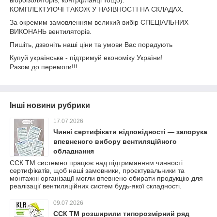
віброізоляторів, контрфланці тощо).
КОМПЛЕКТУЮЧІ ТАКОЖ У НАЯВНОСТІ НА СКЛАДАХ.
За окремим замовленням великий вибір СПЕЦІАЛЬНИХ
ВИКОНАНЬ вентиляторів.
Пишіть, дзвоніть наші ціни та умови Вас порадують
Купуй українське - підтримуй економіку України!
Разом до перемоги!!!
Інші новини рубрики
17.07.2026
Чинні сертифікати відповідності — запорука
впевненого вибору вентиляційного
обладнання
ССК ТМ системно працює над підтриманням чинності
сертифікатів, щоб наші замовники, проєктувальники та
монтажні організації могли впевнено обирати продукцію для
реалізації вентиляційних систем будь-якої складності.
09.07.2026
ССК ТМ розширили типорозмірний ряд