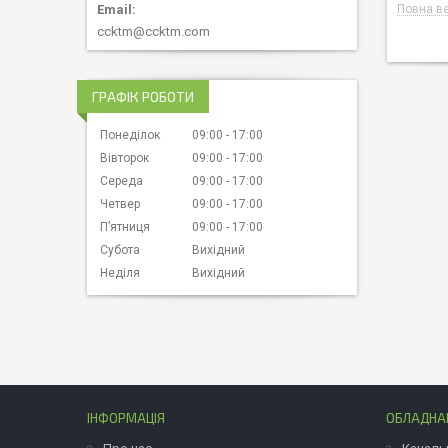
Повна ве
ccktm@ccktm.com
ГРАФІК РОБОТИ
Понеділок
09:00
17:00
Вівторок
09:00
17:00
Середа
09:00
17:00
Четвер
09:00
17:00
Пʼятниця
09:00
17:00
Субота
Вихідний
Неділя
Вихідний
ІНФОРМАЦІЯ
ОБЛАДНАН