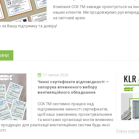
Компанія ССК ТМ завжди орієнтується на інн
наших клієнтів. Ми продовжуємо рух вперед
на світовій арені.
 за Вашу підтримку та довіру!
ВИНИ
17 липня 2026
Чинні сертифікати відповідності —
запорука впевненого вибору
вентиляційного обладнання
ССК ТМ системно працює над
підтриманням чинності сертифікатів,
щоб наші замовники, проєктувальники
та монтажні організації могли впевнено
 продукцію для реалізації вентиляційних систем будь-якої
сті.
Повна версі