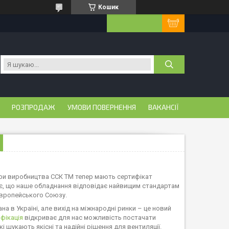
Кошик
РОЗПРОДАЖ
УМОВИ ПОВЕРНЕННЯ
ВАКАНСІЇ
ри виробництва ССК ТМ тепер мають сертифікат
ує, що наше обладнання відповідає найвищим стандартам
Європейського Союзу.
на в Україні, але вихід на міжнародні ринки – це новий
фікація
відкриває для нас можливість постачати
кі шукають якісні та надійні рішення для вентиляції.