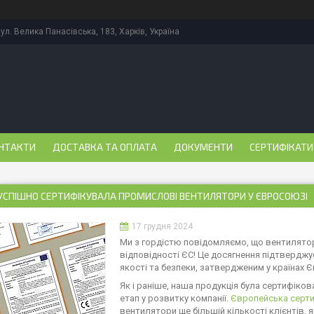
ул. Велика Панасівська, 183, Харків, Україна
НТАКТИ
ДОСТАВКА ТА ОПЛАТА
ДОКУМЕНТИ
СЕРТИФІКАТИ
УСПІШНО СЕРТИФІКУВАЛА ПРОМИСЛОВІ ВЕНТИЛЯТОРИ У ЄВРОСОЮЗІ
17 грудня 2024
Ми з гордістю повідомляємо, що вентилято
відповідності ЄС! Це досягнення підтвердж
якості та безпеки, затвердженим у країнах 
Як і раніше, наша продукція була сертифікова
етап у розвитку компанії.
Європейська серти
вентилятори ще більшій кількості клієнтів, я