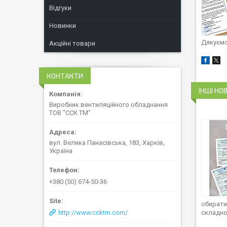
Відгуки
Новинки
Дякуємо
Акційні товари
КОНТАКТИ
ІНШІ НО
Виробник вентиляційного обладнання
ТОВ "ССК ТМ"
вул. Велика Панасівська, 183, Харків,
Україна
+380 (50) 674-50-36
обирати
складно
http://www.ccktm.com/