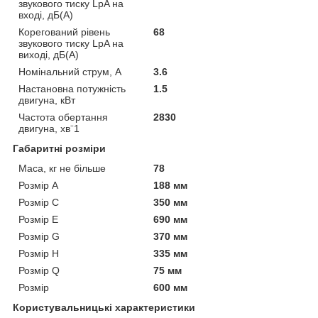
звукового тиску LpA на
вході, дБ(А)
Корегований рівень
68
звукового тиску LpA на
виході, дБ(А)
Номінальний струм, А
3.6
Настановна потужність
1.5
двигуна, кВт
Частота обертання
2830
двигуна, хв⁻1
Габаритні розміри
Маса, кг не більше
78
Розмір A
188 мм
Розмір C
350 мм
Розмір E
690 мм
Розмір G
370 мм
Розмір H
335 мм
Розмір Q
75 мм
Розмір
600 мм
Користувальницькі характеристики