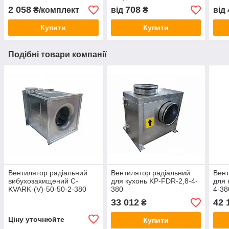
2 058
708
₴/комплект
від
₴
від
Купити
Купити
Подібні товари компанії
Вентилятор радіальний
Вентилятор радіальний
Вент
вибухозахищений C-
для кухонь KP-FDR-2,8-4-
для 
KVARK-(V)-50-50-2-380
380
4-38
33 012
42 
₴
Ціну уточнюйте
Купити