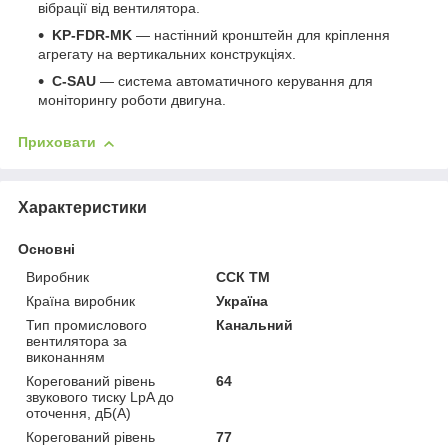
вібрації від вентилятора.
KP-FDR-MK
— настінний кронштейн для кріплення
агрегату на вертикальних конструкціях.
C-SAU
— система автоматичного керування для
моніторингу роботи двигуна.
Приховати
Характеристики
Основні
Виробник
ССК ТМ
Країна виробник
Україна
Тип промислового
Канальний
вентилятора за
виконанням
Корегований рівень
64
звукового тиску LpA до
оточення, дБ(А)
Корегований рівень
77