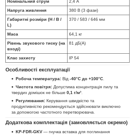
Номінальний струм
2,4 А
Напруга живлення
380 В (3 фази)
Габаритні розміри (H / B /
370 / 583 / 646 мм
L)
Маса
64,1 кг
Рівень звукового тиску (на
81 дБ(А)
вході)
Клас захисту
IP 54
Особливості експлуатації
Робоча температура:
Від
-40°C до +100°C
.
Чистота повітря:
Допустима концентрація пилу та
твердих домішок не більше
0,1 г/м³
.
Регулювання:
Керування швидкістю та
продуктивністю рекомендується здійснювати виключно
за допомогою частотного перетворювача.
Додаткова комплектація (замовляється окремо)
KP-FDR-GKV
— гнучка вставка для поглинання