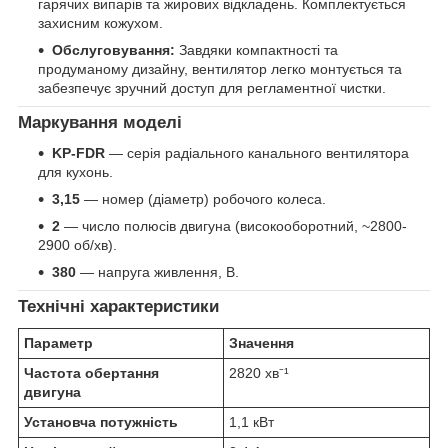
гарячих випарів та жирових відкладень. Комплектується
захисним кожухом.
Обслуговування:
Завдяки компактності та
продуманому дизайну, вентилятор легко монтується та
забезпечує зручний доступ для регламентної чистки.
Маркування моделі
KP-FDR
— серія радіального канального вентилятора
для кухонь.
3,15
— номер (діаметр) робочого колеса.
2
— число полюсів двигуна (високооборотний, ~2800-
2900 об/хв).
380
— напруга живлення, В.
Технічні характеристики
Параметр
Значення
Частота обертання
2820 хв⁻¹
двигуна
Установча потужність
1,1 кВт