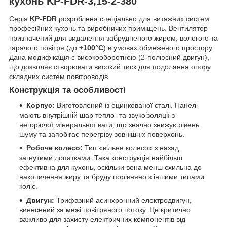
кухонь KP-FDR-3,15-2-380
Серія
KP-FDR
розроблена спеціально для витяжних систем
професійних кухонь та виробничих приміщень. Вентилятор
призначений для видалення забрудненого жиром, вологого та
гарячого повітря (до
+100°C
) в умовах обмеженого простору.
Дана модифікація є високооборотною (2-полюсний двигун),
що дозволяє створювати високий тиск для подолання опору
складних систем повітроводів.
Конструкція та особливості
Корпус:
Виготовлений із оцинкованої сталі. Панелі
мають внутрішній шар тепло- та звукоізоляції з
негорючої мінеральної вати, що значно знижує рівень
шуму та запобігає перегріву зовнішніх поверхонь.
Робоче колесо:
Тип «вільне колесо» з назад
загнутими лопатками. Така конструкція найбільш
ефективна для кухонь, оскільки вона менш схильна до
накопичення жиру та бруду порівняно з іншими типами
коліс.
Двигун:
Трифазний асинхронний електродвигун,
винесений за межі повітряного потоку. Це критично
важливо для захисту електричних компонентів від