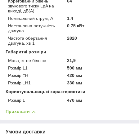
Корегований рівень
64
звукового тиску LpA на
виході, дБ(А)
Номінальний струм, А
1.4
Настановна потужність
0.75 кВт
двигуна
Частота обертання
2820
двигуна, хв⁻1
Габаритні розміри
Маса, кг не більше
21,9
Розмір L1
590 мм
Розмір □H
420 мм
Розмір □H1
330 мм
Користувальницькі характеристики
Розмір L
470 мм
Приховати
Умови доставки