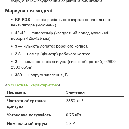
жиру, а також вбудованим сервісним вимикачем.
Маркування моделі
KP-FDS
— серія радіального каркасно-панельного
вентилятора (кухонний).
42-42
— типорозмір (квадратний приєднувальний
переріз 425х425 мм).
9
— кількість лопаток робочого колеса.
2,8
— номер (діаметр) робочого колеса.
2
— число полюсів двигуна (високооборотний, ~2800-
2900 об/хв).
380
— напруга живлення, В.
<
h3>Технічні характеристик
и
Параметр
Значення
Частота обертання
2850 хв⁻¹
двигуна
Установча потужність
0,75 кВт
Номінальний струм
1,8 А