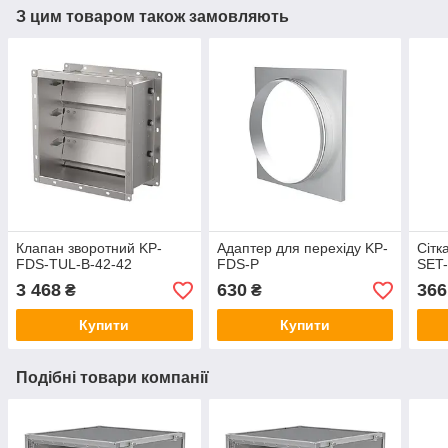
З цим товаром також замовляють
Клапан зворотний KP-
Адаптер для перехіду KP-
Сітк
FDS-TUL-B-42-42
FDS-P
SET-
3 468
630
366
₴
₴
Купити
Купити
Подібні товари компанії