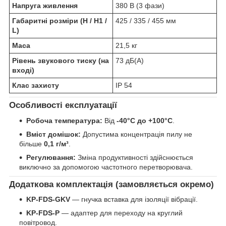
Напруга живлення
380 В (3 фази)
Габаритні розміри (H / H1 /
425 / 335 / 455 мм
L)
Маса
21,5 кг
Рівень звукового тиску (на
73 дБ(А)
вході)
Клас захисту
IP 54
Особливості експлуатації
Робоча температура:
Від
-40°C до +100°C
.
Вміст домішок:
Допустима концентрація пилу не
більше
0,1 г/м³
.
Регулювання:
Зміна продуктивності здійснюється
виключно за допомогою частотного перетворювача.
Додаткова комплектація (замовляється окремо)
KP-FDS-GKV
— гнучка вставка для ізоляції вібрації.
KP-FDS-P
— адаптер для переходу на круглий
повітровод.