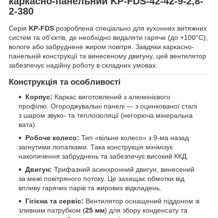
каркасно-панельний KP-FDS-42-42-9-2,8-
2-380
Серія
KP-FDS
розроблена спеціально для кухонних витяжних
систем та об’єктів, де необхідно видаляти гаряче (до +100°C),
вологе або забруднене жиром повітря. Завдяки каркасно-
панельній конструкції та винесеному двигуну, цей вентилятор
забезпечує надійну роботу в складних умовах.
Конструкція та особливості
Корпус:
Каркас виготовлений з алюмінієвого
профілю. Огороджувальні панелі — з оцинкованої сталі
з шаром звуко- та теплоізоляції (негорюча мінеральна
вата).
Робоче колесо:
Тип «вільне колесо» з 9-ма назад
загнутими лопатками. Така конструкція мінімізує
накопичення забруднень та забезпечує високий ККД.
Двигун:
Трифазний асинхронний двигун, винесений
за межі повітряного потоку. Це захищає обмотки від
впливу гарячих парів та жирових відкладень.
Гігієна та сервіс:
Вентилятор оснащений піддоном зі
зливним патрубком (
25 мм
) для збору конденсату та