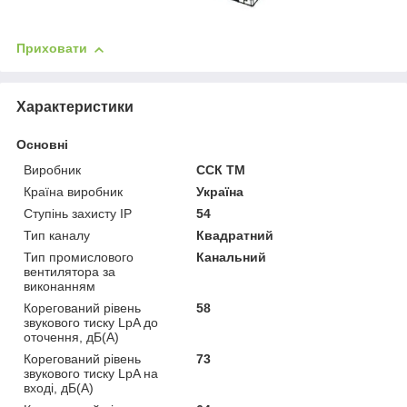
Приховати
Характеристики
Основні
Виробник
ССК ТМ
Країна виробник
Україна
Ступінь захисту IP
54
Тип каналу
Квадратний
Тип промислового
Канальний
вентилятора за
виконанням
Корегований рівень
58
звукового тиску LpA до
оточення, дБ(А)
Корегований рівень
73
звукового тиску LpA на
вході, дБ(А)