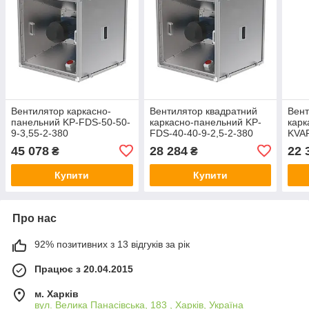
Вентилятор каркасно-
Вентилятор квадратний
Вент
панельний KP-FDS-50-50-
каркасно-панельний KP-
карк
9-3,55-2-380
FDS-40-40-9-2,5-2-380
KVAR
380
45 078
28 284
22 
₴
₴
Купити
Купити
Про нас
92% позитивних з 13 відгуків за рік
Працює з 20.04.2015
м. Харків
вул. Велика Панасівська, 183 , Харків, Україна