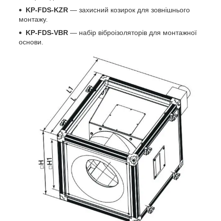
KP-FDS-KZR
— захисний козирок для зовнішнього
монтажу.
KP-FDS-VBR
— набір віброізоляторів для монтажної
основи.