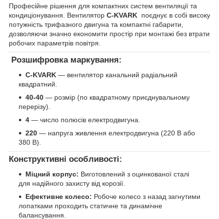
Професійне рішення для компактних систем вентиляції та
кондиціонування. Вентилятор
C-KVARK
поєднує в собі високу
потужність трифазного двигуна та компактні габарити,
дозволяючи значно економити простір при монтажі без втрати
робочих параметрів повітря.
Розшифровка маркування:
C-KVARK
— вентилятор канальний радіальний
квадратний.
40-40
— розмір (по квадратному приєднувальному
перерізу).
4
— число полюсів електродвигуна.
220
— напруга живлення електродвигуна (220 В або
380 В).
Конструктивні особливості:
Міцний корпус:
Виготовлений з оцинкованої сталі
для надійного захисту від корозії.
Ефективне колесо:
Робоче колесо з назад загнутими
лопатками проходить статичне та динамічне
балансування.