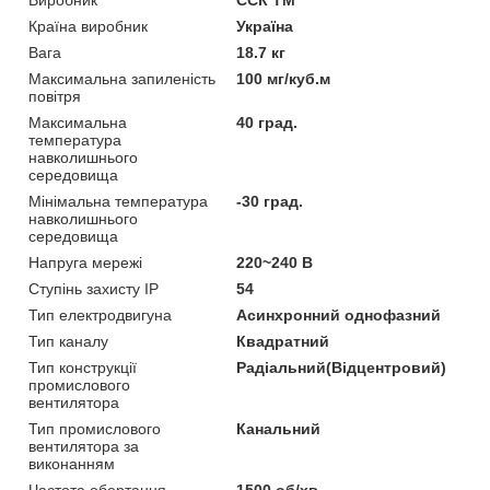
Країна виробник
Україна
Вага
18.7 кг
Максимальна запиленість
100 мг/куб.м
повітря
Максимальна
40 град.
температура
навколишнього
середовища
Мінімальна температура
-30 град.
навколишнього
середовища
Напруга мережі
220~240 В
Ступінь захисту IP
54
Тип електродвигуна
Асинхронний однофазний
Тип каналу
Квадратний
Тип конструкції
Радіальний(Відцентровий)
промислового
вентилятора
Тип промислового
Канальний
вентилятора за
виконанням
Частота обертання
1500 об/хв