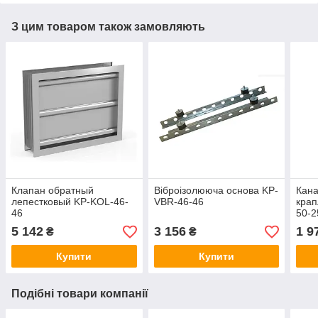
З цим товаром також замовляють
Клапан обратный
Віброізолююча основа KP-
Кан
лепестковый KP-KOL-46-
VBR-46-46
крап
46
50-2
5 142
3 156
1 9
₴
₴
Купити
Купити
Подібні товари компанії