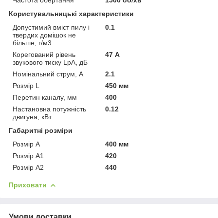
Користувальницькі характеристики
Допустимий вміст пилу і
0.1
твердих домішок не
більше, г/м3
Корегований рівень
47 А
звукового тиску LpA, дБ
Номінальний струм, А
2.1
Розмір L
450 мм
Перетин каналу, мм
400
Настановна потужність
0.12
двигуна, кВт
Габаритні розміри
Розмір A
400 мм
Розмір A1
420
Розмір A2
440
Приховати
Умови доставки