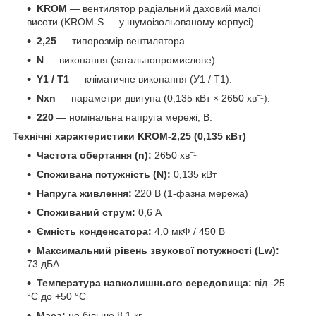
KROM
— вентилятор радіальний даховий малої
висоти (KROM-S — у шумоізольованому корпусі).
2,25
— типорозмір вентилятора.
N
— виконання (загальнопромислове).
Y1 / T1
— кліматичне виконання (У1 / Т1).
Nxn
— параметри двигуна (0,135 кВт × 2650 хв⁻¹).
220
— номінальна напруга мережі, В.
Технічні характеристики KROM-2,25 (0,135 кВт)
Частота обертання (n):
2650 хв⁻¹
Споживана потужність (N):
0,135 кВт
Напруга живлення:
220 В (1-фазна мережа)
Споживаний струм:
0,6 А
Ємність конденсатора:
4,0 мкФ / 450 В
Максимальний рівень звукової потужності (Lw):
73 дБА
Температура навколишнього середовища:
від -25
°C до +50 °C
Маса:
не більше 8,1 кг