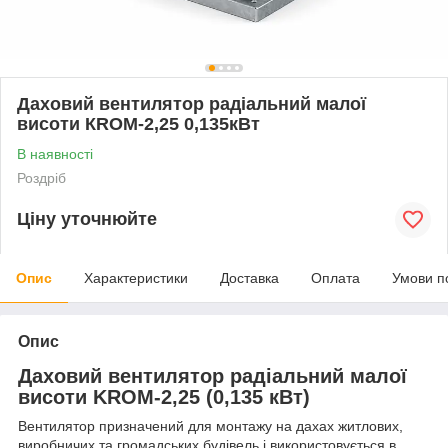
Даховий вентилятор радіальний малої
висоти КRОМ-2,25 0,135кВт
В наявності
Роздріб
Ціну уточнюйте
Опис
Характеристики
Доставка
Оплата
Умови п
Опис
Даховий вентилятор радіальний малої
висоти KROM-2,25 (0,135 кВт)
Вентилятор призначений для монтажу на дахах житлових,
виробничих та громадських будівель і використовується в