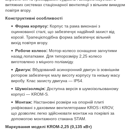
витяжних системах стаціонарної вентиляції з вільним викидом
повітря вгору.
Конструктивні особливості
Форма корпусу:
Корпус та рама виконані з
оцинкованої сталі, що забезпечує надійний захист від
корозії. Трапецієподібна форма забезпечує вільний
вихід повітря вгору.
Робоче колесо:
Мотор-колесо оснащене загнутими
назад лопатками. Для типорозміру 2,25 колесо
виготовлено з міцного поліаміду.
Двигун:
Вбудований асинхронний двигун із зовнішнім
ротором забезпечує малу висоту корпусу та низьку масу
виробу. Клас захисту двигуна — IP54.
Шумоізоляція:
Доступна версія в шумоізольованому
корпусі — KROM-S.
Монтаж:
Настановні розміри на опорній плиті
уніфіковані з даховими вентиляторами KROS і KROV,
що дозволяє легко здійснювати монтаж на покрівлі за
допомогою монтажного стакана STAM.
Маркування моделі KROM-2,25 (0,135 кВт)