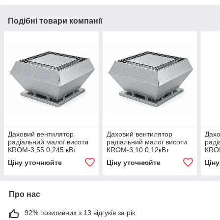
Подібні товари компанії
Даховий вентилятор
Даховий вентилятор
Дахо
радіальний малої висоти
радіальний малої висоти
раді
КRОМ-3,55 0,245 кВт
КRОМ-3,10 0,12кВт
КRОМ
Ціну уточнюйте
Ціну уточнюйте
Цін
Про нас
92% позитивних з 13 відгуків за рік