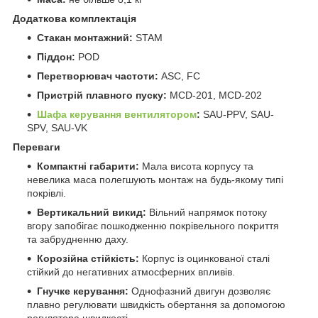
Додаткова комплектація
Стакан монтажний:
STAM
Піддон:
POD
Перетворювач частоти:
ASC, FC
Пристрій плавного пуску:
MCD-201, MCD-202
Шафа керування вентилятором
:
SAU-PPV, SAU-
SPV, SAU-VK
Переваги
Компактні габарити:
Мала висота корпусу та
невелика маса полегшують монтаж на будь-якому типі
покрівлі.
Вертикальний викид:
Вільний напрямок потоку
вгору запобігає пошкодженню покрівельного покриття
та забрудненню даху.
Корозійна стійкість:
Корпус із оцинкованої сталі
стійкий до негативних атмосферних впливів.
Гнучке керування:
Однофазний двигун дозволяє
плавно регулювати швидкість обертання за допомогою
регулятора швидкості.