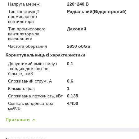
Напруга мережі
220~240 В
Тип конструкції
Радіальний(Відцентровий)
промислового
вентилятора
Тип промислового
Даховий
вентилятора за
виконанням
Частота обертання
2650 об/хв
Користувальницькі характеристики
Допустимий вміст пилу і
0.1
твердих домішок не
більше, г/м3
Споживаний струм, А
0.6
Кількість фаз
1
Споживана потужність, кВт
0.135
Ємність конденсатора,
4/450
мкФ/В
Приховати