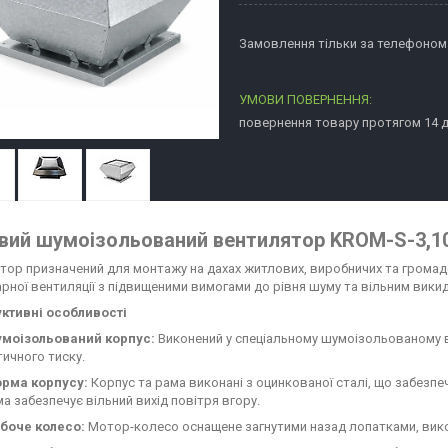
Замовлення тільки за телефоном
повернення товару протягом 14 
вий шумоізольований вентилятор KROM-S-3,10 
тор призначений для монтажу на дахах житлових, виробничих та громад
арної вентиляції з підвищеними вимогами до рівня шуму та вільним вики
ктивні особливості
моізольований корпус:
Виконений у спеціальному шумоізольованому в
тичного тиску.
рма корпусу:
Корпус та рама виконані з оцинкованої сталі, що забезпечу
а забезпечує вільний вихід повітря вгору.
боче колесо:
Мотор-колесо оснащене загнутими назад лопатками, вико