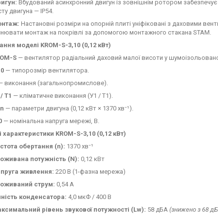
игун:
Вбудований асинхронний двигун із зовнішнім ротором забезпечує 
ту двигуна — IP54.
нтаж:
Настановні розміри на опорній плиті уніфіковані з даховими вен
снювати монтаж на покрівлі за допомогою монтажного стакана STAM.
ння моделі KROM-S-3,10 (0,12 кВт)
OM-S
— вентилятор радіальний даховий малої висоти у шумоізольовано
10
— типорозмір вентилятора.
 виконання (загальнопромислове).
 / T1
— кліматичне виконання (У1 / Т1).
n
— параметри двигуна (0,12 кВт × 1370 хв⁻¹).
0
— номінальна напруга мережі, В.
і характеристики KROM-S-3,10 (0,12 кВт)
стота обертання (n):
1370 хв⁻¹
оживана потужність (N):
0,12 кВт
пруга живлення:
220 В (1-фазна мережа)
оживаний струм:
0,54 А
ність конденсатора:
4,0 мкФ / 400 В
ксимальний рівень звукової потужності (Lw):
58 дБА
(знижено з 68 дБ