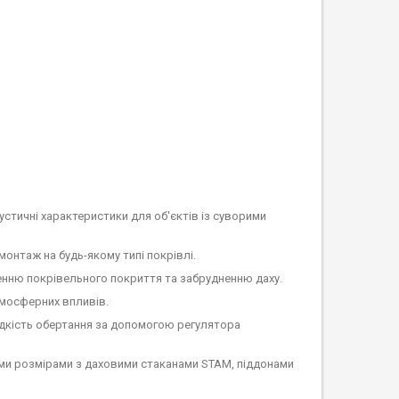
тичні характеристики для об'єктів із суворими
онтаж на будь-якому типі покрівлі.
нню покрівельного покриття та забрудненню даху.
тмосферних впливів.
кість обертання за допомогою регулятора
ми розмірами з даховими стаканами STAM, піддонами