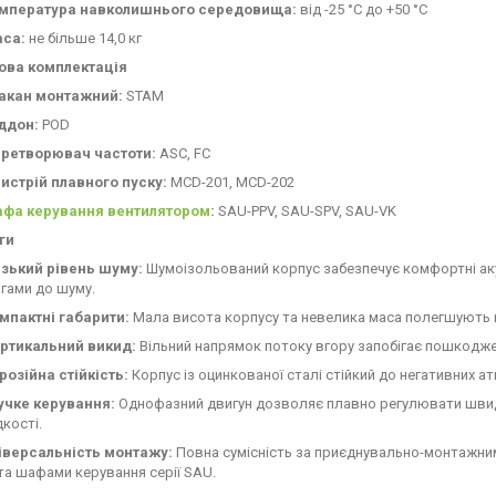
мпература навколишнього середовища:
від -25 °C до +50 °C
са:
не більше 14,0 кг
ова комплектація
акан монтажний:
STAM
ддон:
POD
ретворювач частоти:
ASC, FC
истрій плавного пуску:
MCD-201, MCD-202
фа керування вентилятором
:
SAU-PPV, SAU-SPV, SAU-VK
ги
зький рівень шуму:
Шумоізольований корпус забезпечує комфортні акус
гами до шуму.
мпактні габарити:
Мала висота корпусу та невелика маса полегшують м
ртикальний викид:
Вільний напрямок потоку вгору запобігає пошкодже
розійна стійкість:
Корпус із оцинкованої сталі стійкий до негативних а
учке керування:
Однофазний двигун дозволяє плавно регулювати швид
кості.
іверсальність монтажу:
Повна сумісність за приєднувально-монтажни
та шафами керування серії SAU.