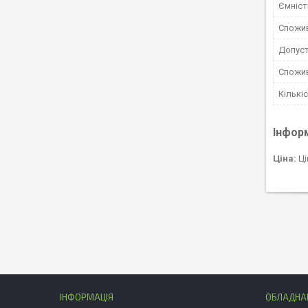
Ємніст
Спожив
Допуст
Спожив
Кількі
Інфор
Ціна:
Ці
ІНФОРМАЦІЯ
ОБЛАДНАН