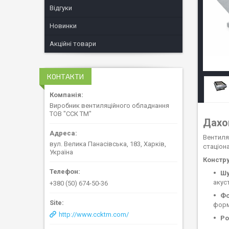
Відгуки
Новинки
Акційні товари
КОНТАКТИ
Виробник вентиляційного обладнання
ТОВ "ССК ТМ"
Дахо
Вентиля
вул. Велика Панасівська, 183, Харків,
стаціон
Україна
Констру
Шу
акус
+380 (50) 674-50-36
Фо
форм
http://www.ccktm.com/
Ро