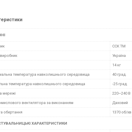
теристики
ВНІ
ник
ССК ТМ
 виробник
Україна
14 кг
мальна температура навколишнього середовища
40 град.
льна температура навколишнього середовища
-25 град.
а мережі
220~240 В
омислового вентилятора за виконанням
Даховий
а обертання
1370 об/хв
СТУВАЛЬНИЦЬКІ ХАРАКТЕРИСТИКИ