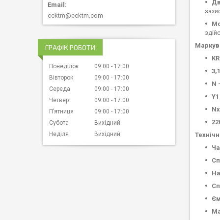
Дв
захис
ccktm@ccktm.com
Мо
здій
Маркува
ГРАФІК РОБОТИ
KR
Понеділок
09:00
17:00
3,
Вівторок
09:00
17:00
N
—
Середа
09:00
17:00
Y1
Четвер
09:00
17:00
Nx
Пʼятниця
09:00
17:00
22
Субота
Вихідний
Неділя
Вихідний
Технічн
Ча
Сп
На
Сп
Єм
Ма