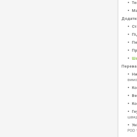
Те
Ма
Додатк
Ст
Пі
Пе
Пр
Ша
Перева
Ни
вимо
Ко
Ве
Ко
Гн
швид
Ун
POD 