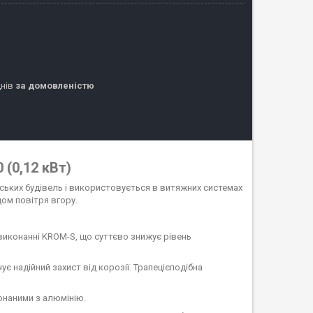
днів
за домовленістю
(0,12 кВт)
ських будівель і використовується в витяжних системах
дом повітря вгору.
иконанні KROM-S, що суттєво знижує рівень
є надійний захист від корозії. Трапецієподібна
наними з алюмінію.