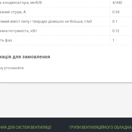
ь конденсатора, мкФ/В
4/440
аний струм, А
0.54
имий вміст пилу і твердих домішок не більше, г/м3
0.1
ана потужність, кВт
0.12
сть фаз
1
мація для замовлення
ну уточнюйте
НЯ ДЛЯ СИСТЕМ ВЕНТИЛЯЦІЇ
ГРУПИ ВЕНТИЛЯЦІЙНОГО ОБЛАДН