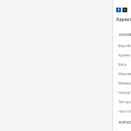
Харак
ОСНО
Вироб
Країна
Вага
Макси
Мініма
Напруг
Тип пр
Частот
КОРИ