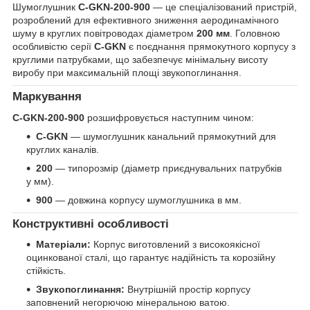
Шумоглушник
C-GKN-200-900
— це спеціалізований пристрій,
розроблений для ефективного зниження аеродинамічного
шуму в круглих повітроводах діаметром
200 мм
. Головною
особливістю серії
C-GKN
є поєднання прямокутного корпусу з
круглими патрубками, що забезпечує мінімальну висоту
виробу при максимальній площі звукопоглинання.
Маркування
C-GKN-200-900
розшифровується наступним чином:
C-GKN
— шумоглушник канальний прямокутний для
круглих каналів.
200
— типорозмір (діаметр приєднувальних патрубків
у мм).
900
— довжина корпусу шумоглушника в мм.
Конструктивні особливості
Матеріали:
Корпус виготовлений з високоякісної
оцинкованої сталі, що гарантує надійність та корозійну
стійкість.
Звукопоглинання:
Внутрішній простір корпусу
заповнений негорючою мінеральною ватою.