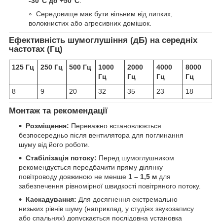
-30°C до +50°C
.
Середовище має бути вільним від липких,
волокнистих або агресивних домішок.
Ефективність шумоглушіння (дБ) на середніх
частотах (Гц)
125 Гц
250 Гц
500 Гц
1000
2000
4000
8000
Гц
Гц
Гц
Гц
8
9
20
32
35
23
18
Монтаж та рекомендації
Розміщення:
Переважно встановлюється
безпосередньо після вентилятора для поглинання
шуму від його роботи.
Стабілізація потоку:
Перед шумоглушником
рекомендується передбачити пряму ділянку
повітроводу довжиною не менше
1 – 1,5 м
для
забезпечення рівномірної швидкості повітряного потоку.
Каскадування:
Для досягнення екстремально
низьких рівнів шуму (наприклад, у студіях звукозапису
або спальнях) допускається послідовна установка