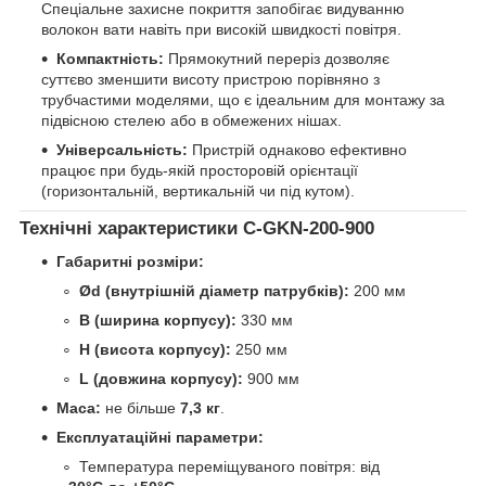
Спеціальне захисне покриття запобігає видуванню
волокон вати навіть при високій швидкості повітря.
Компактність:
Прямокутний переріз дозволяє
суттєво зменшити висоту пристрою порівняно з
трубчастими моделями, що є ідеальним для монтажу за
підвісною стелею або в обмежених нішах.
Універсальність:
Пристрій однаково ефективно
працює при будь-якій просторовій орієнтації
(горизонтальній, вертикальній чи під кутом).
Технічні характеристики C-GKN-200-900
Габаритні розміри:
Ød (внутрішній діаметр патрубків):
200 мм
B (ширина корпусу):
330 мм
H (висота корпусу):
250 мм
L (довжина корпусу):
900 мм
Маса:
не більше
7,3 кг
.
Експлуатаційні параметри:
Температура переміщуваного повітря: від