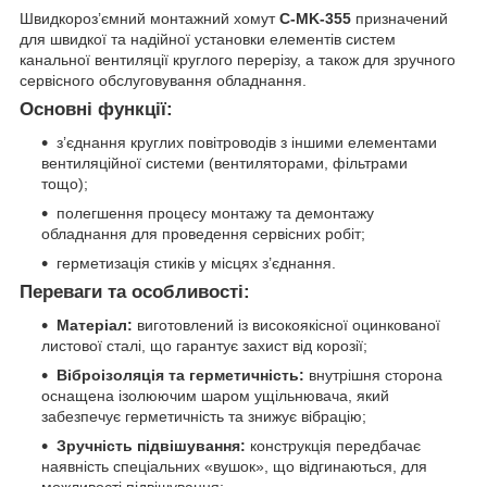
Швидкороз’ємний монтажний хомут
C-MK-355
призначений
для швидкої та надійної установки елементів систем
канальної вентиляції круглого перерізу, а також для зручного
сервісного обслуговування обладнання.
Основні функції:
з’єднання круглих повітроводів з іншими елементами
вентиляційної системи (вентиляторами, фільтрами
тощо);
полегшення процесу монтажу та демонтажу
обладнання для проведення сервісних робіт;
герметизація стиків у місцях з’єднання.
Переваги та особливості:
Матеріал:
виготовлений із високоякісної оцинкованої
листової сталі, що гарантує захист від корозії;
Віброізоляція та герметичність:
внутрішня сторона
оснащена ізолюючим шаром ущільнювача, який
забезпечує герметичність та знижує вібрацію;
Зручність підвішування:
конструкція передбачає
наявність спеціальних «вушок», що відгинаються, для
можливості підвішування;