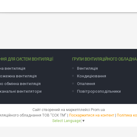
НЯ ДЛЯ СИСТЕМ ВЕНТИЛЯЦІЇ
ГРУПИ ВЕНТИЛЯЦІЙНОГО ОБЛАДН
на вентиляція
Вентиляція
ожежна вентиляція
Кондиціювання
но обмінна вентиляція
Опалення
 канальні вентилятори
Повітророзподільники
Сайт створений на маркетплейсі
Prom.ua
Виробник вентиляційного обладнання ТОВ "ССК ТМ" |
Поскаржитися на контент
|
Політика к
Select Language
▼