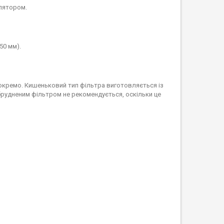
илятором.
50 мм).
і окремо. Кишеньковий тип фільтра виготовляється із
абрудненим фільтром не рекомендується, оскільки це