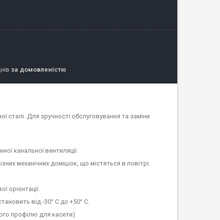
днів
за домовленістю
ї сталі. Для зручності обслуговування та заміни
ної канальної вентиляції.
зних механічних домішок, що містяться в повітрі.
ї орієнтації.
ановить від -30° С до +50° С.
вого профілю для касети).