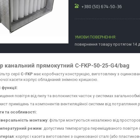
+380 (50) 674-50-36
повернення товару протягом 14 
р канальний прямокутний C-FKP-50-25-G4/bag
льтр серії
C-FKP
має коробчасту конструкцію, виготовлену з оцинковано
ючої касети корпус обладнаний знімною кришкою.
 функції:
ищення повітря від пилу та волокнистих часток у системах загальнообмін
хист приміщень та компонентів вентиляційної системи від потрапляння рі
и та особливості:
іверсальність монтажу
: фільтри монтуються незалежно від просторово
мпературний режим
: допустима температура переміщуваного повітря ст
теріал
: корпус і касета виготовлені з оцинкованої сталі (або пластико