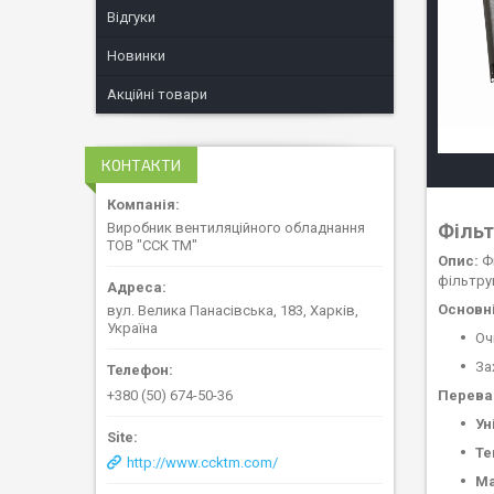
Відгуки
Новинки
Акційні товари
КОНТАКТИ
Фільт
Виробник вентиляційного обладнання
ТОВ "ССК ТМ"
Опис:
Фі
фільтру
Основні
вул. Велика Панасівська, 183, Харків,
Україна
Оч
За
Переваг
+380 (50) 674-50-36
Ун
Те
http://www.ccktm.com/
Ма