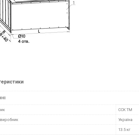
теристики
ВНІ
ник
ССК ТМ
 виробник
Україна
13.5 кг