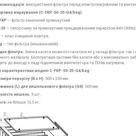
комендація
: використання фільтра перед електронагрівачем та вент
ровка маркування (C-FKP-50-25-G4/bag):
FKP
— фільтр канальний прямокутний.
-25
— типорозмір за прямокутним приєднувальним перерізом BxH (500х2
— клас очищення повітря.
g
— тип фільтра (кишеньковий).
для фільтра:
Змінна касета може постачатися як у складі фільтра, так 
чного матеріалу. Експлуатація системи без касети або з максимально з
ить до виходу з ладу підшипників вентилятора та ТЕНів нагрівача.
і характеристики моделі C-FKP-50-25-G4/bag:
зміри перерізу (B x H)
: 500 x 250 мм.
вжина (L) для кишенькового фільтра (G4)
: 500 мм.
лькість кишень
: 5 шт..
аса
: не більше 13,5 кг.