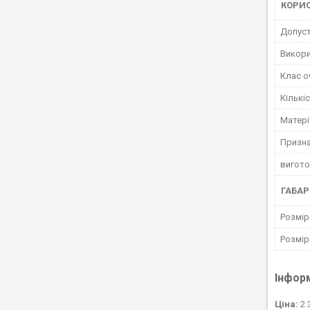
КОРИ
Допуст
Викор
Клас о
Кількі
Матері
Призна
вигот
ГАБАР
Розмір
Розмір
Інфор
Ціна:
2 