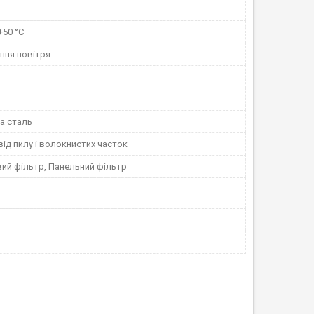
+50 °С
ння повітря
а сталь
ід пилу і волокнистих часток
ий фільтр, Панельний фільтр