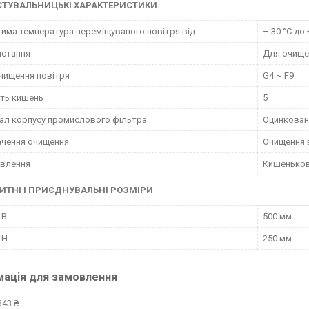
СТУВАЛЬНИЦЬКІ ХАРАКТЕРИСТИКИ
има температура переміщуваного повітря від
– 30 °С до 
истання
Для очище
чищення повітря
G4 ~ F9
сть кишень
5
ал корпусу промислового фільтра
Оцинкован
чення очищення
Очищення в
овлення
Кишеньков
ИТНІ І ПРИЄДНУВАЛЬНІ РОЗМІРИ
 B
500 мм
 H
250 мм
мація для замовлення
343 ₴