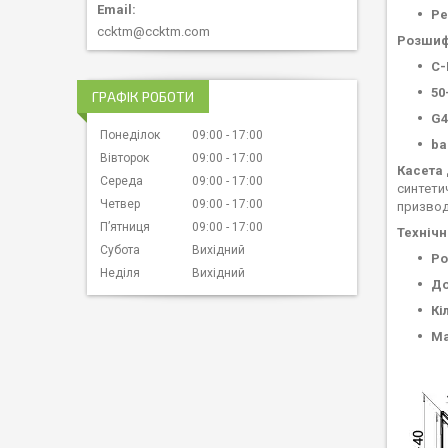
Ре
ccktm@ccktm.com
Розшиф
C-
50
ГРАФІК РОБОТИ
G4
Понеділок
09:00
17:00
ba
Вівторок
09:00
17:00
Касета 
Середа
09:00
17:00
синтети
Четвер
09:00
17:00
призвод
Пʼятниця
09:00
17:00
Технічн
Субота
Вихідний
Ро
Неділя
Вихідний
До
Кі
М