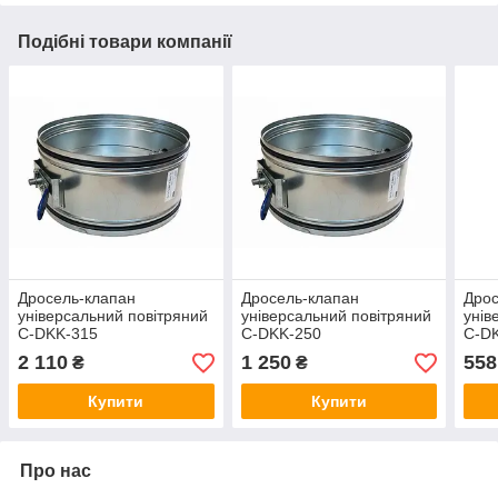
Подібні товари компанії
Дросель-клапан
Дросель-клапан
Дрос
універсальний повітряний
універсальний повітряний
унів
C-DKK-315
C-DKK-250
C-D
2 110
1 250
558
₴
₴
Купити
Купити
Про нас