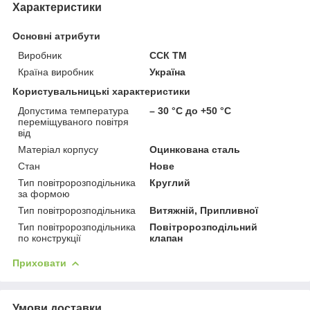
Характеристики
Основні атрибути
Виробник
ССК ТМ
Країна виробник
Україна
Користувальницькі характеристики
Допустима температура
– 30 °С до +50 °С
переміщуваного повітря
від
Матеріал корпусу
Оцинкована сталь
Стан
Нове
Тип повітророзподільника
Круглий
за формою
Тип повітророзподільника
Витяжній, Припливної
Тип повітророзподільника
Повітророзподільний
по конструкції
клапан
Приховати
Умови доставки