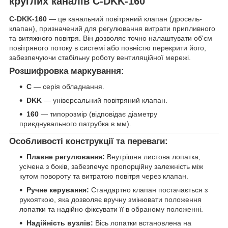
круглих каналів C-DKK-160
C-DKK-160
— це канальний повітряний клапан (дросель-
клапан), призначений для регулювання витрати припливного
та витяжного повітря. Він дозволяє точно налаштувати об'єм
повітряного потоку в системі або повністю перекрити його,
забезпечуючи стабільну роботу вентиляційної мережі.
Розшифровка маркування:
C
— серія обладнання.
DKK
— універсальний повітряний клапан.
160
— типорозмір (відповідає діаметру
приєднувального патрубка в мм).
Особливості конструкції та переваги:
Плавне регулювання:
Внутрішня листова лопатка,
усічена з боків, забезпечує пропорційну залежність між
кутом повороту та витратою повітря через клапан.
Ручне керування:
Стандартно клапан постачається з
рукояткою, яка дозволяє вручну змінювати положення
лопатки та надійно фіксувати її в обраному положенні.
Надійність вузлів:
Вісь лопатки встановлена на