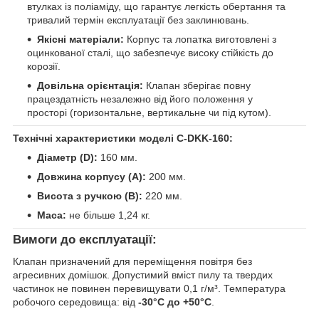
втулках із поліаміду, що гарантує легкість обертання та
тривалий термін експлуатації без заклинювань.
Якісні матеріали:
Корпус та лопатка виготовлені з
оцинкованої сталі, що забезпечує високу стійкість до
корозії.
Довільна орієнтація:
Клапан зберігає повну
працездатність незалежно від його положення у
просторі (горизонтальне, вертикальне чи під кутом).
Технічні характеристики моделі C-DKK-160:
Діаметр (D):
160 мм.
Довжина корпусу (A):
200 мм.
Висота з ручкою (B):
220 мм.
Маса:
не більше 1,24 кг.
Вимоги до експлуатації:
Клапан призначений для переміщення повітря без
агресивних домішок. Допустимий вміст пилу та твердих
частинок не повинен перевищувати 0,1 г/м³. Температура
робочого середовища: від
-30°C до +50°C
.