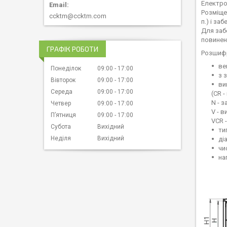
Електро
Розміще
ccktm@ccktm.com
п.) і з
Для заб
повинен
ГРАФІК РОБОТИ
Розшифр
ве
Понеділок
09:00
17:00
з 
Вівторок
09:00
17:00
ви
Середа
09:00
17:00
(CR -
N - 
Четвер
09:00
17:00
V - 
Пʼятниця
09:00
17:00
VCR 
Субота
Вихідний
ти
Неділя
Вихідний
ді
чи
на