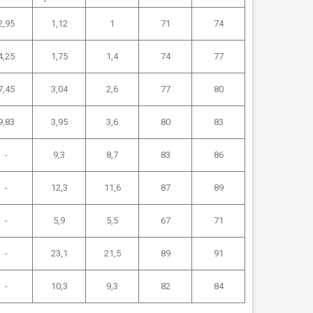
2,95
1,12
1
71
74
4,25
1,75
1,4
74
77
7,45
3,04
2,6
77
80
9,83
3,95
3,6
80
83
-
9,3
8,7
83
86
-
12,3
11,6
87
89
-
5,9
5,5
67
71
-
23,1
21,5
89
91
-
10,3
9,3
82
84