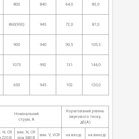
800
840
64,0
83,0
860(950)
945
72,0
87,0
900
940
90,5
105,5
1075
992
131
144,0
650
945
102
120,0
Корегований рівень
Номінальний
звукового тиску,
струм, А
дБ(А)
. N, CR
вик. N, CR
вик. V, VCR
на вході
на виході
 220 В
при 380 В