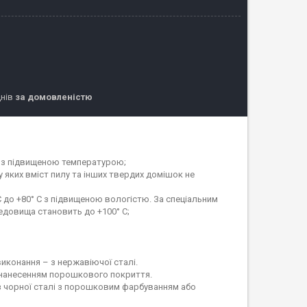
днів
за домовленістю
я з підвищеною температурою;
у яких вміст пилу та інших твердих домішок не
 до +80° С з підвищеною вологістю. За спеціальним
довища становить до +100° С;
иконання – з нержавіючої сталі.
 нанесенням порошкового покриття.
з чорної сталі з порошковим фарбуванням або