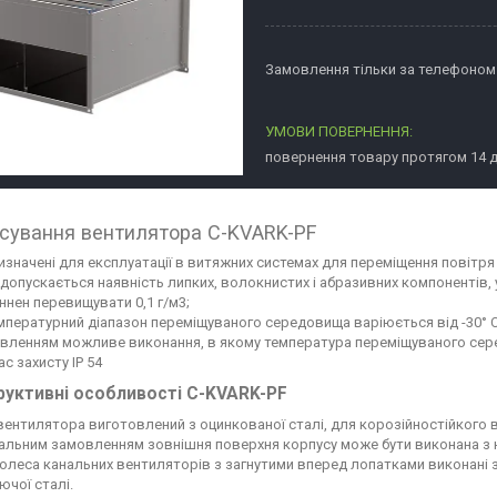
Замовлення тільки за телефоном
повернення товару протягом 14 
сування вентилятора C-KVARK-PF
изначені для експлуатації в витяжних системах для переміщення повітр
 допускається наявність липких, волокнистих і абразивних компонентів, 
ннен перевищувати 0,1 г/м3;
мпературний діапазон переміщуваного середовища варіюється від -30° С
вленням можливе виконання, в якому температура переміщуваного сере
ас захисту IP 54
руктивні особливості C-KVARK-PF
вентилятора виготовлений з оцинкованої сталі, для корозійностійкого в
іальним замовленням зовнішня поверхня корпусу може бути виконана з
колеса канальних вентиляторів з загнутими вперед лопатками виконані 
ючої сталі.