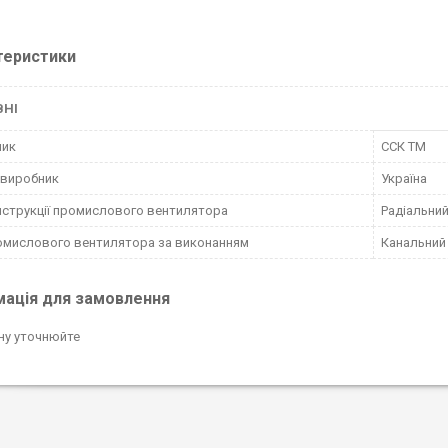
теристики
ВНІ
ник
ССК ТМ
 виробник
Україна
нструкції промислового вентилятора
Радіальни
омислового вентилятора за виконанням
Канальний
мація для замовлення
ну уточнюйте