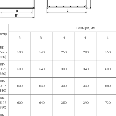
Розміри, мм
змір
B
B1
H
H1
L
RK-
5-20-
500
540
250
290
550
(380)
RK-
0-22-
500
540
300
340
600
(380)
RK-
0-25-
600
640
300
340
680
(380)
RK-
5-28-
600
640
350
390
720
(380)
RK-