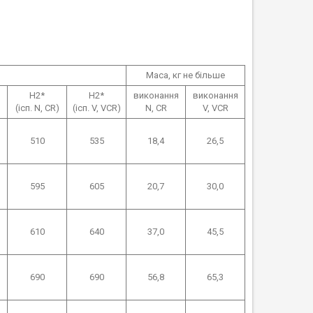
Маса, кг не більше
H2*
H2*
виконання
виконання
(ісп. N, CR)
(ісп. V, VCR)
N, CR
V, VCR
510
535
18,4
26,5
595
605
20,7
30,0
610
640
37,0
45,5
690
690
56,8
65,3