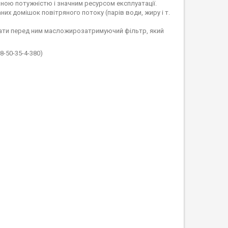
ною потужністю і значним ресурсом експлуатації.
их домішок повітряного потоку (парів води, жиру і т.
ати перед ним масложирозатримуючий фільтр, який
-50-35-4-380)