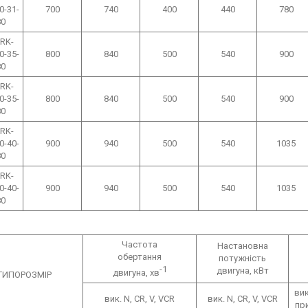
0-31-
700
740
400
440
780
80
RK-
0-35-
800
840
500
540
900
80
RK-
0-35-
800
840
500
540
900
80
RK-
0-40-
900
940
500
540
1035
80
RK-
0-40-
900
940
500
540
1035
80
Частота
Настановна
обертання
потужність
-1
двигуна, кВт
двигуна, хв
ТИПОРОЗМІР
вик
вик. N, CR, V, VCR
вик. N, CR, V, VCR
при