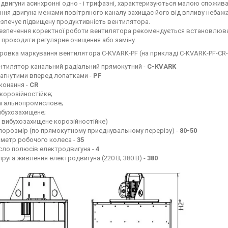
двигуни асинхронні одно - і трифазні, характеризуються малою спожива
ння двигуна межами повітряного каналу захищає його від впливу небажан
абезпечує підвищену продуктивність вентилятора.
езпечення коректної роботи вентилятора рекомендується встановлюв
 проходити регулярне очищення або заміну.
овка маркування вентилятора C-KVARK-PF (на прикладі C-KVARK-PF-CR-8
нтилятор канальний радіальний прямокутний -
C-KVARK
загнутими вперед лопатками -
PF
конання -
CR
 корозійностійке;
загальнопромислове;
вибухозахищене;
- вибухозахищене корозійностійке)
порозмір (по прямокутному приєднувальному перерізу) -
80-50
аметр робочого колеса -
35
сло полюсів електродвигуна -
4
пруга живлення електродвигуна (220 В; 380 В) -
380