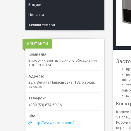
Відгуки
Новинки
Акційні товари
КОНТАКТИ
Виробник вентиляційного обладнання
Засто
ТОВ "ССК ТМ"
пр
не
пови
вул. Велика Панасівська, 183, Харків,
те
Україна
замо
кл
Конст
+380 (50) 674-50-36
Корпус 
За спец
Робочі 
http://www.ccktm.com/
нержаві