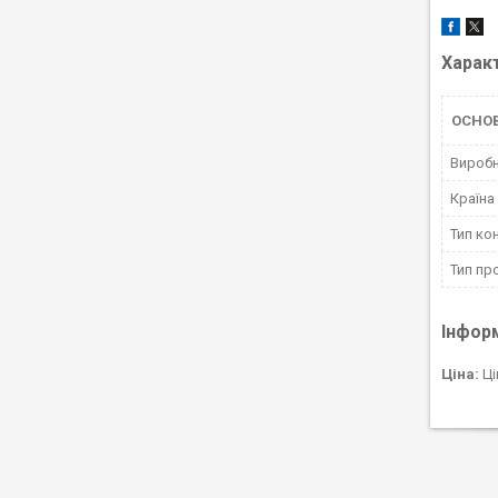
Харак
ОСНО
Вироб
Країна
Тип ко
Тип пр
Інфор
Ціна:
Ці