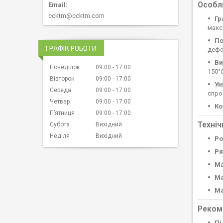
Особли
ccktm@ccktm.com
Гр
макс
По
ГРАФІК РОБОТИ
дефо
Ви
Понеділок
09:00
17:00
150°
Вівторок
09:00
17:00
Ун
Середа
09:00
17:00
спро
Четвер
09:00
17:00
Ко
Пʼятниця
09:00
17:00
Техніч
Субота
Вихідний
Неділя
Вихідний
Ро
Ря
Ма
Ма
Ма
Рекоме
Пі