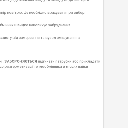
ір повітрю. Це необхідно врахувати при виборі
обмінник швидко накопичує забруднення.
хисту від замерзання та вузол змішування з
ні.
ЗАБОРОНЯЄТЬСЯ
підгинати патрубки або прикладати
до розгерметизації теплообмінника в місцях пайки