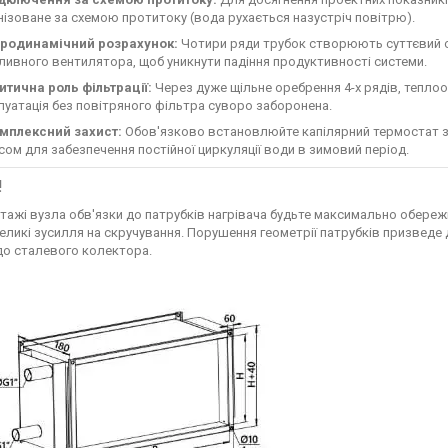
нізоване за схемою протитоку (вода рухається назустріч повітрю).
родинамічний розрахунок:
Чотири ряди трубок створюють суттєвий оп
ливного вентилятора, щоб уникнути падіння продуктивності системи.
итична роль фільтрації:
Через дуже щільне оребрення 4-х рядів, тепло
луатація без повітряного фільтра суворо заборонена.
мплексний захист:
Обов'язково встановлюйте капілярний термостат за
сом для забезпечення постійної циркуляції води в зимовий період.
!
тажі вузла обв'язки до патрубків нагрівача будьте максимально обереж
великі зусилля на скручування. Порушення геометрії патрубків призведе 
до сталевого колектора.