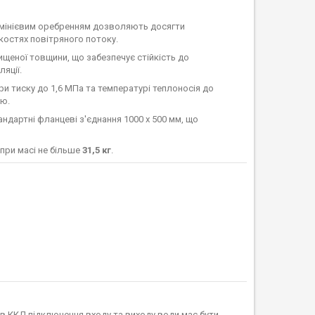
юмінієвим оребренням дозволяють досягти
остях повітряного потоку.
ищеної товщини, що забезпечує стійкість до
яції.
и тиску до 1,6 МПа та температурі теплоносія до
ою.
ндартні фланцеві з'єднання 1000 х 500 мм, що
при масі не більше
31,5 кг
.
в ККД підключення входу та виходу води має бути