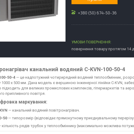
+380 (50) 674-50-36
повернення товару протягом 14 
ронагрівач канальний водяний C-KVN-100-50-4
00-50-4
— це надпотужний чотирирядний водяний теплообмінник, розро
у 1000 х 500 мм. Дана модель є вершиною інженерної лінійки C-KVN, заб
о підходить для великих промислових комплексів, гіпермаркетів та аеро
го припливного повітря.
фровка маркування:
KVN
— канальний водяний повітронагрівач.
0-50
— типорозмір (відповідає прямокутному приєднувальному перерізу B
 кількість рядів трубок у теплообміннику (максимально можлива потужн