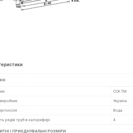
теристики
ВНІ
ник
ССК ТМ
 виробник
Україна
ергоносія
Вода
сть рядів труб в калорифері
4
ИТНІ І ПРИЄДНУВАЛЬНІ РОЗМІРИ