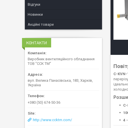
Відгуки
Новинки
Акційні товари
КОНТАКТИ
Виробник вентиляційного обладнання
ТОВ "ССК ТМ"
Повіт
C-KVN-1
переріз
вул. Велика Панасівська, 183, Харків,
ідеальн
Україна
холодно
Розши
+380 (50) 674-50-36
C-
10
http://www.ccktm.com/
4
—