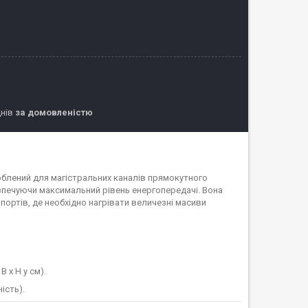
днів
за домовленістю
блений для магістральних каналів прямокутного
езпечуючи максимальний рівень енергопередачі. Вона
портів, де необхідно нагрівати величезні масиви
 х H у см).
ість).