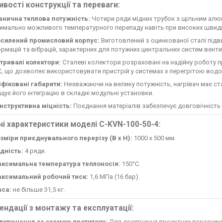
вості конструкції та переваги:
анична теплова потужність:
Чотири ряди мідних трубок з щільним ал
имально можливого температурного перепаду навіть при високих швидк
силений промисловий корпус:
Виготовлений з оцинкованої сталі підв
рмацій та вібрацій, характерних для потужних центральних систем вентил
тривалі колектори:
Сталеві колектори розраховані на надійну роботу пр
C, що дозволяє використовувати пристрій у системах з перегрітою вод
іфіковані габарити:
Незважаючи на велику потужність, нагрівач має ста
щує його інтеграцію в складні модульні установки.
нструктивна міцність:
Поєднання матеріалів забезпечує довговічність 
ні характеристики моделі C-KVN-100-50-4:
зміри приєднувального перерізу (B х H):
1000 х 500 мм.
дність:
4 ряди.
ксимальна температура теплоносія:
150°C.
ксимальний робочий тиск:
1,6 МПа (16 бар).
са:
не більше 31,5 кг.
ндації з монтажу та експлуатації:
дключення за схемою протитоку:
Для досягнення проектних показникі