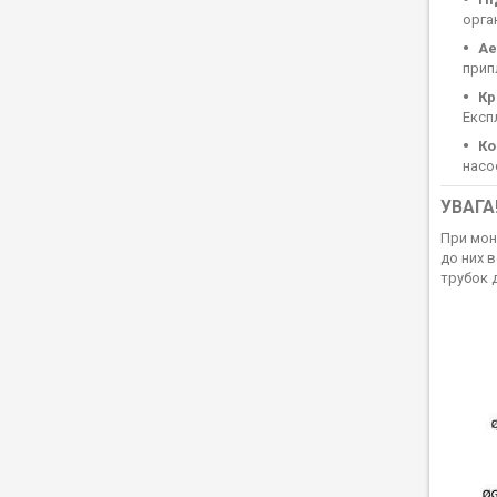
орга
Ае
прип
Кр
Експ
Ко
насо
УВАГА
При мон
до них 
трубок 