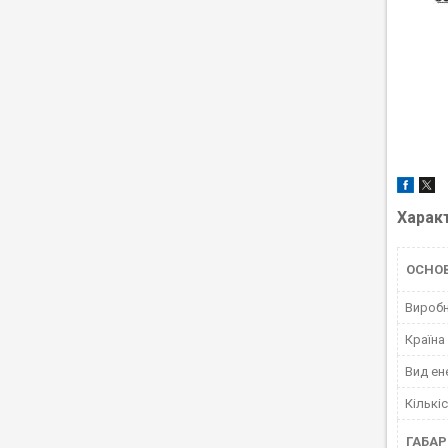
Харак
ОСНО
Вироб
Країна
Вид ен
Кількі
ГАБАР