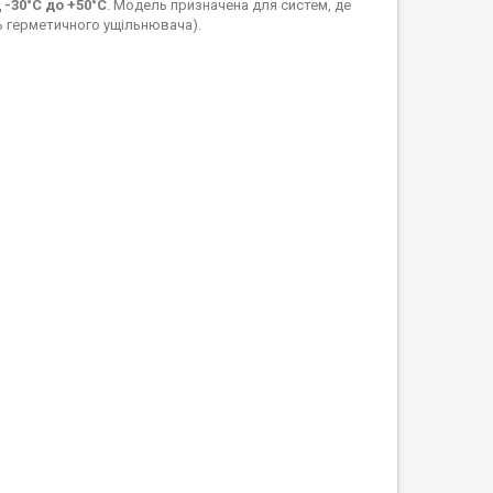
д
-30°C до +50°C
. Модель призначена для систем, де
ть герметичного ущільнювача).