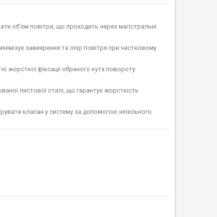
ти об'єм повітря, що проходить через магістральні
інімізує завихрення та опір повітря при частковому
 жорсткої фіксації обраного кута повороту
ованої листової сталі, що гарантує жорсткість
рувати клапан у систему за допомогою ніпельного