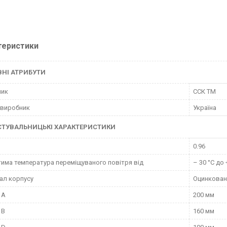
теристики
НІ АТРИБУТИ
ник
ССК ТМ
 виробник
Україна
СТУВАЛЬНИЦЬКІ ХАРАКТЕРИСТИКИ
0.96
има температура переміщуваного повітря від
– 30 °С до 
ал корпусу
Оцинкован
 A
200 мм
 B
160 мм