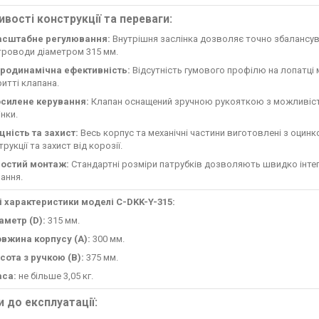
вості конструкції та переваги:
сштабне регулювання:
Внутрішня заслінка дозволяє точно збалансува
троводи діаметром 315 мм.
родинамічна ефективність:
Відсутність гумового профілю на лопатці м
ритті клапана.
силене керування:
Клапан оснащений зручною рукояткою з можливістю
інки.
цність та захист:
Весь корпус та механічні частини виготовлені з оцинк
рукції та захист від корозії.
остий монтаж:
Стандартні розміри патрубків дозволяють швидко інтег
нання.
і характеристики моделі C-DKK-Y-315:
аметр (D):
315 мм.
вжина корпусу (A):
300 мм.
сота з ручкою (B):
375 мм.
са:
не більше 3,05 кг.
 до експлуатації: