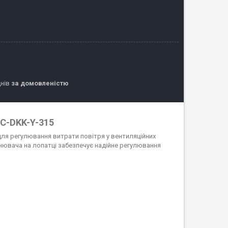
днів
за домовленістю
 C-DKK-Y-315
для регулювання витрати повітря у вентиляційних
нювача на лопатці забезпечує надійне регулювання