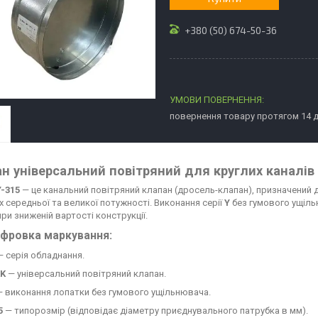
+380 (50) 674-50-36
повернення товару протягом 14 
н універсальний повітряний для круглих каналів
-315
— це канальний повітряний клапан (дросель-клапан), призначений 
х середньої та великої потужності. Виконання серії
Y
без гумового ущіль
ри зниженій вартості конструкції.
фровка маркування:
 серія обладнання.
K
— універсальний повітряний клапан.
 виконання лопатки без гумового ущільнювача.
5
— типорозмір (відповідає діаметру приєднувального патрубка в мм).