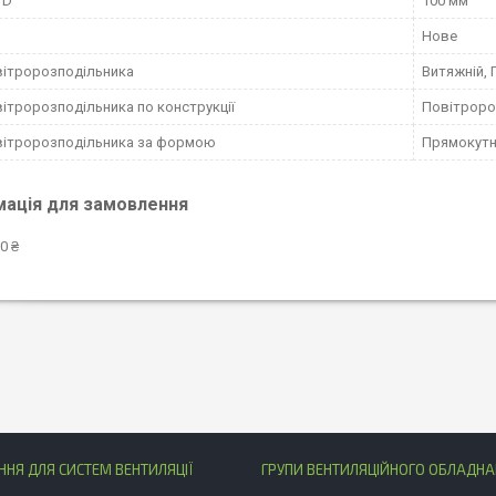
 D
100 мм
Нове
вітророзподільника
Витяжній, 
вітророзподільника по конструкції
Повітроро
вітророзподільника за формою
Прямокут
мація для замовлення
0 ₴
НЯ ДЛЯ СИСТЕМ ВЕНТИЛЯЦІЇ
ГРУПИ ВЕНТИЛЯЦІЙНОГО ОБЛАДН