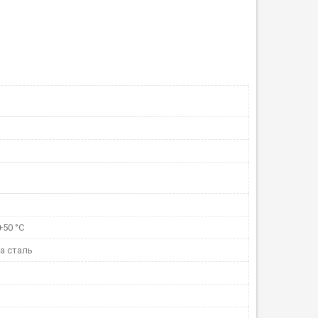
+50 °С
а сталь