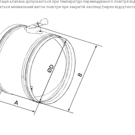
тація клапана допускається при температурі переміщуваного повітря ві
ється мінімальний виток повітря при закритій заслінці (через відсутніс