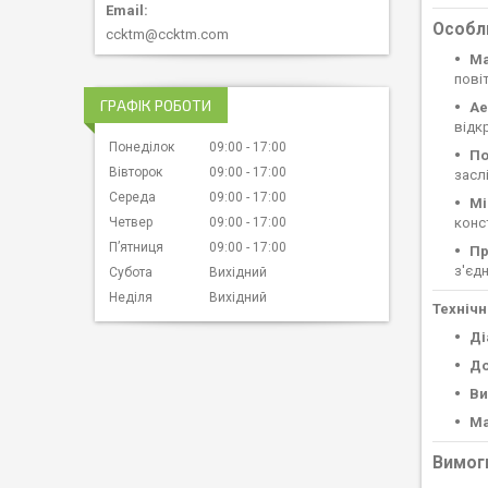
Особли
ccktm@ccktm.com
Ма
пові
ГРАФІК РОБОТИ
Ае
відк
Понеділок
09:00
17:00
По
Вівторок
09:00
17:00
засл
Середа
09:00
17:00
Мі
конст
Четвер
09:00
17:00
Пʼятниця
09:00
17:00
Пр
з'єд
Субота
Вихідний
Неділя
Вихідний
Технічн
Ді
До
Ви
Ма
Вимоги