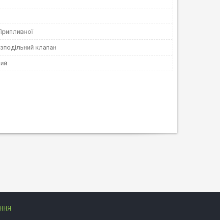
Припливної
зподільний клапан
ний
АННЯ