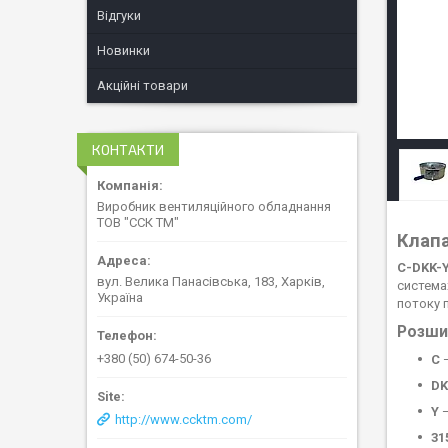
Відгуки
Новинки
Акційні товари
КОНТАКТИ
Виробник вентиляційного обладнання
ТОВ "ССК ТМ"
Клапа
C-DKK-Y
вул. Велика Панасівська, 183, Харків,
система
Україна
потоку п
Розши
+380 (50) 674-50-36
C
—
DK
Y
—
http://www.ccktm.com/
31