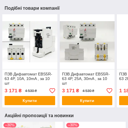
Подібні товари компанії
ПЗВ Дифавтомат EBS5R-
ПЗВ Дифавтомат EBS5R-
ПЗВ
63 4P, 10A, 10mA , за 10
63 4P, 25A, 30mA , за 10
63 2
шт
шт
3 171
3 171
1 1
₴
₴
4 530 ₴
4 530 ₴
Купити
Купити
Акційні пропозиції та новинки
–30%
–30%