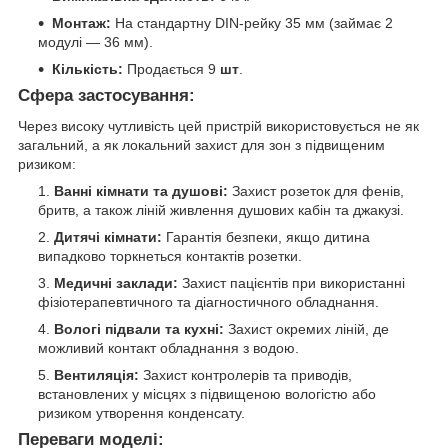
Монтаж:
На стандартну DIN-рейку 35 мм (займає 2
модулі — 36 мм).
Кількість:
Продається 9
шт
.
Сфера застосування:
Через високу чутливість цей пристрій використовується не як
загальний, а як локальний захист для зон з підвищеним
ризиком:
Ванні кімнати та душові:
Захист розеток для фенів,
бритв, а також ліній живлення душових кабін та джакузі.
Дитячі кімнати:
Гарантія безпеки, якщо дитина
випадково торкнеться контактів розетки.
Медичні заклади:
Захист пацієнтів при використанні
фізіотерапевтичного та діагностичного обладнання.
Вологі підвали та кухні:
Захист окремих ліній, де
можливий контакт обладнання з водою.
Вентиляція:
Захист контролерів та приводів,
встановлених у місцях з підвищеною вологістю або
ризиком утворення конденсату.
Переваги моделі: