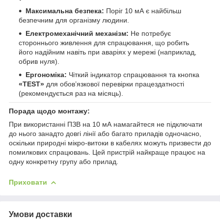
Максимальна безпека:
Поріг 10 мА є найбільш
безпечним для організму людини.
Електромеханічний механізм:
Не потребує
стороннього живлення для спрацювання, що робить
його надійним навіть при аваріях у мережі (наприклад,
обрив нуля).
Ергономіка:
Чіткий індикатор спрацювання та кнопка
«TEST»
для обов’язкової перевірки працездатності
(рекомендується раз на місяць).
Порада щодо монтажу:
При використанні ПЗВ на 10 мА намагайтеся не підключати
до нього занадто довгі лінії або багато приладів одночасно,
оскільки природні мікро-витоки в кабелях можуть призвести до
помилкових спрацювань. Цей пристрій найкраще працює на
одну конкретну групу або прилад.
Приховати
Умови доставки