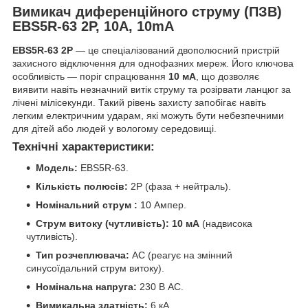
Вимикач диференційного струму (ПЗВ)
EBS5R-63 2P, 10A, 10mA
EBS5R-63 2P
— це спеціалізований двополюсний пристрій
захисного відключення для однофазних мереж. Його ключова
особливість — поріг спрацювання
10 мА
, що дозволяє
виявити навіть незначний витік струму та розірвати ланцюг за
лічені мілісекунди. Такий рівень захисту запобігає навіть
легким електричним ударам, які можуть бути небезпечними
для дітей або людей у вологому середовищі.
Технічні характеристики:
Модель:
EBS5R-63.
Кількість полюсів:
2P (фаза + нейтраль).
Номінальний струм :
10 Ампер.
Струм витоку (чутливість):
10 мА
(надвисока
чутливість).
Тип розчеплювача:
AC (реагує на змінний
синусоїдальний струм витоку).
Номінальна напруга:
230 В AC.
Вимикальна здатність:
6 кА.