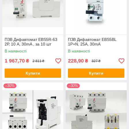
ПЗВ Дифавтомат EBS5R-63
ПЗВ Дифавтомат EBS5BL
2Р, 10 A, 30mA , за 10 шт
1P+N, 25A, 30mA
В наявності
В наявності
1 967,70
228,90
₴
₴
2 811 ₴
327 ₴
Купити
Купити
–30%
–30%