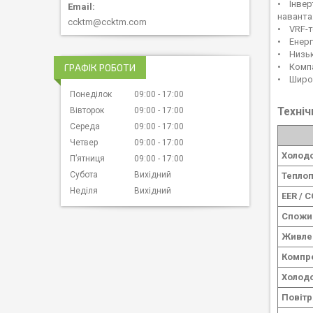
• Інвер
наванта
ccktm@ccktm.com
• VRF-т
• Енерг
• Низьк
ГРАФІК РОБОТИ
• Компа
• Широк
Понеділок
09:00
17:00
Вівторок
09:00
17:00
Техніч
Середа
09:00
17:00
Четвер
09:00
17:00
Холод
Пʼятниця
09:00
17:00
Субота
Вихідний
Теплоп
Неділя
Вихідний
EER / 
Спожив
Живле
Компр
Холод
Повітр