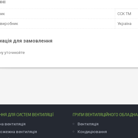
ВНІ
ник
ССК ТМ
 виробник
Україна
мація для замовлення
ну уточнюйте
НЯ ДЛЯ СИСТЕМ ВЕНТИЛЯЦІЇ
ГРУПИ ВЕНТИЛЯЦІЙНОГО ОБЛАДН
на вентиляція
Вентиляція
ожежна вентиляція
Кондиціювання