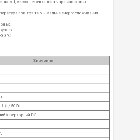
ивності, висока ефективність при часткових
пература повітря та мінімальне енергоспоживання.
мовах.
вузлів.
30 °C.
Значення
Вт
 1 ф / 50 Гц
ий інверторний DC
д