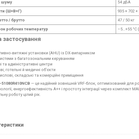
ь шуму
54 дБА
ти (Ш×В×Г)
935 × 702 ×
етто / брутто
47 / 50 кг
он робочих температур
–5…+55 °C 
 застосування
ивно-витяжні установки (AHU) із DX-випарником
истеми з багатозональним керуванням
і та адміністративні центри
і, готельні й медичні об’єкти
слові, складські та комерційні приміщення
-51080R410NCB
— це надійний зовнішній VRF-блок, оптимізований для 
нології, енергоефективність A++ і простоту інтеграції через комплект 
льну роботу цілий рік.
теристики