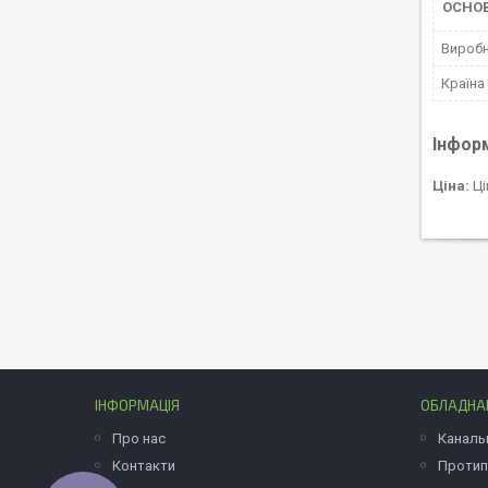
ОСНО
Вироб
Країна
Інфор
Ціна:
Ці
ІНФОРМАЦІЯ
ОБЛАДНАН
Про нас
Каналь
Контакти
Протип