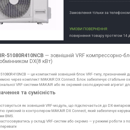
Замовлення тільки за телефоном
повернення товару протягом 14 
IR-51080R410NCB
— зовнішній VRF компрессорно-бл
обмінником DX(8 кВт)
51080R410NCB — це компактний зовнішній блок VRF-типу, призначений д
хемою через комплект MAKAIR DX Connect. Блок забезпечує стабільне ох
ональної VRF-системи MAKAIR або як окремий охолоджуючий агрегат для
ачення та сумісність
истовується як зовнішній VRF-модуль, що підключається до DX-випарюва
стю сумісний із контролером MAKAIR DX Connect, який забезпечує керува
ми BMS.
застосовуватись у складі VRF-систем або окремо — у режимі роботи з п
 переваги