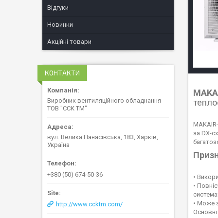
Відгуки
Новинки
Акційні товари
КОНТАКТИ
MAKA
Виробник вентиляційного обладнання
тепло
ТОВ "ССК ТМ"
MAKAIR-
за DX-с
вул. Велика Панасівська, 183, Харків,
багатоз
Україна
Призн
+380 (50) 674-50-36
• Викор
• Повні
система
• Може 
http://www.ccktm.com/
Основні