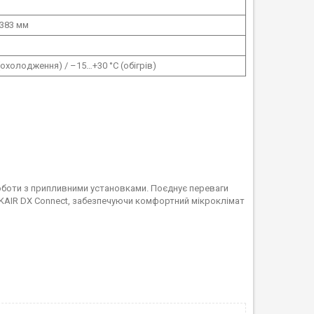
 383 мм
(охолодження) / –15…+30 °C (обігрів)
роботи з припливними установками. Поєднує переваги
MAKAIR DX Connect, забезпечуючи комфортний мікроклімат