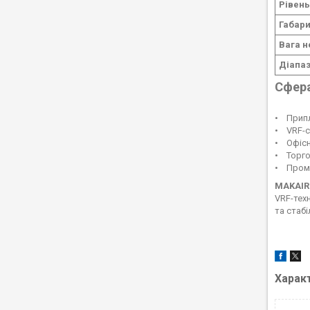
Рівен
Габари
Вага н
Діапаз
Сфера
• Припл
• VRF-с
• Офісн
• Торгов
• Проми
MAKAIR
VRF-тех
та стабі
Харак