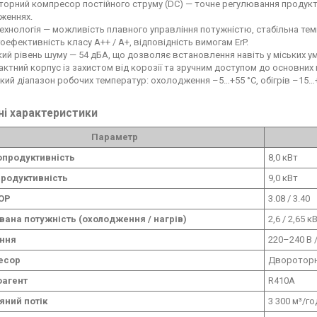
торний компресор постійного струму (DC) — точне регулювання продукт
женнях.
ехнологія — можливість плавного управління потужністю, стабільна тем
оефективність класу A++ / A+, відповідність вимогам ErP.
ий рівень шуму — 54 дБА, що дозволяє встановлення навіть у міських у
ктний корпус із захистом від корозії та зручним доступом до основних 
ий діапазон робочих температур: охолодження –5…+55 °C, обігрів –15…+
ні характеристики
Параметр
опродуктивність
8,0 кВт
родуктивність
9,0 кВт
COP
3.08 / 3.40
ана потужність (охолодження / нагрів)
2,6 / 2,65 к
ння
220–240 В /
есор
Двороторн
оагент
R410A
яний потік
3 300 м³/го