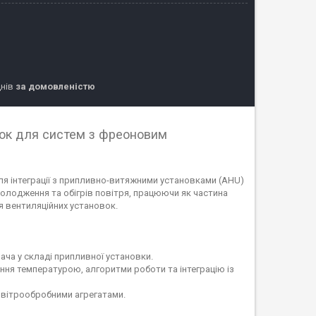
днів
за домовленістю
ок для систем з фреоновим
ля інтеграції з припливно-витяжними установками (AHU)
олодження та обігрів повітря, працюючи як частина
 вентиляційних установок.
ча у складі припливної установки.
ння температурою, алгоритми роботи та інтеграцію із
овітрообробними агрегатами.