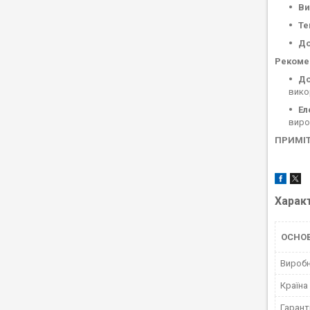
Ви
Те
До
Рекомен
До
вико
Ел
виро
ПРИМІТ
Харак
ОСНО
Вироб
Країна
Гарант