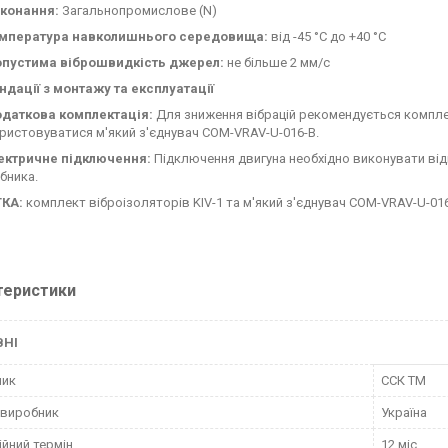
конання:
Загальнопромислове (N)
мпература навколишнього середовища:
від -45 °C до +40 °C
пустима віброшвидкість джерел:
не більше 2 мм/с
дації з монтажу та експлуатації
даткова комплектація:
Для зниження вібрацій рекомендується комплек
ристовуватися м'який з'єднувач COM-VRAV-U-016-B.
ектричне підключення:
Підключення двигуна необхідно виконувати від
бника.
КА:
комплект віброізоляторів KIV-1 та м'який з'єднувач COM-VRAV-U-0
теристики
ВНІ
ник
ССК ТМ
 виробник
Україна
ійний термін
12 міс