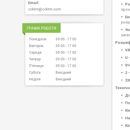
Ро
ccktm@ccktm.com
прох
Ел
розр
ГРАФІК РОБОТИ
Ун
зага
Понеділок
09:00
17:00
Розшиф
Вівторок
09:00
17:00
VR
Середа
09:00
17:00
U
—
Четвер
09:00
17:00
01
Пʼятниця
09:00
17:00
2
—
Субота
Вихідний
Неділя
Вихідний
22
Технічн
Ді
По
Кі
На
Кл