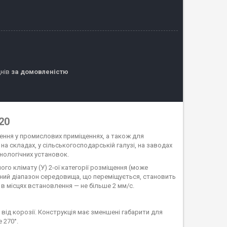
днів
за домовленістю
20
ення у промислових приміщеннях, а також для
а складах, у сільськогосподарській галузі, на заводах
хнологічних установок.
о клімату (У) 2-ої категорії розміщення (може
ний діапазон середовища, що переміщується, становить
 в місцях встановлення — не більше 2 мм/с.
 від корозії. Конструкція має зменшені габарити для
 270°.