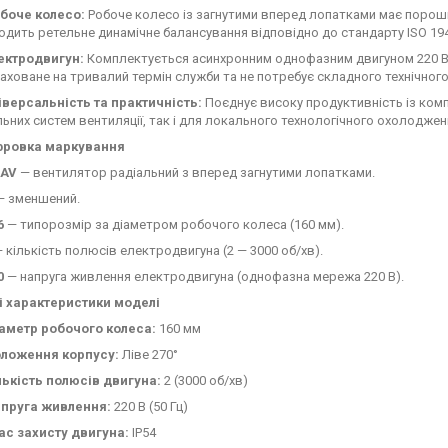
боче колесо:
Робоче колесо із загнутими вперед лопатками має порошко
одить ретельне динамічне балансування відповідно до стандарту ISO 1940
ектродвигун:
Комплектується асинхронним однофазним двигуном 220 В (5
аховане на тривалий термін служби та не потребує складного технічног
іверсальність та практичність:
Поєднує високу продуктивність із комп
льних систем вентиляції, так і для локального технологічного охолоджен
ровка маркування
AV
— вентилятор радіальний з вперед загнутими лопатками.
 зменшений.
6
— типорозмір за діаметром робочого колеса (160 мм).
 кількість полюсів електродвигуна (2 — 3000 об/хв).
0
— напруга живлення електродвигуна (однофазна мережа 220 В).
і характеристики моделі
аметр робочого колеса:
160 мм
ложення корпусу:
Ліве 270°
лькість полюсів двигуна:
2 (3000 об/хв)
пруга живлення:
220 В (50 Гц)
ас захисту двигуна:
IP54