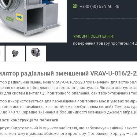
+380 (50) 674-50-36
повернення товару протягом 14 
илятор радіальний зменшений VRAV-U-016/2-2
тор радіальний зменшений VRAV-U-016/2-220 призначений для встановл
ення окремого обладнання чи технологічних вузлів. Він застосовується н
ах для систем вентиляції, повітряного опалення, санітарно-технічних і те
тор використовується для переміщення повітряних мас в умовах помірног
люватися в приміщеннях з постійним перебуванням людей). Температур
°C до +40 °C. Середнє значення віброшвидкості зовнішніх джерел вібрації
ості конструкції та переваги
рпус:
Виготовлений із оцинкованої сталі, що забезпечує надійний захист
ного монтажу в умовах обмеженого простору. Положення корпусу — ліве