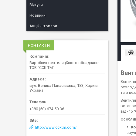
Відгуки
Новинки
Акційні товари
КОНТАКТИ
Виробник вентиляційного обладнання
ТОВ "ССК ТМ"
Вент
Вентиля
вул. Велика Панасівська, 183, Харків,
охолодж
Україна
та в цех
Вентиля
встанов
+380 (50) 674-50-36
від -45 
Особлив
Ко
http://www.ccktm.com/
зруч