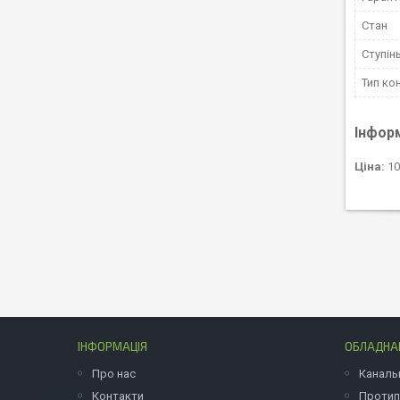
Стан
Ступінь
Тип ко
Інфор
Ціна:
10
ІНФОРМАЦІЯ
ОБЛАДНАН
Про нас
Каналь
Контакти
Протип