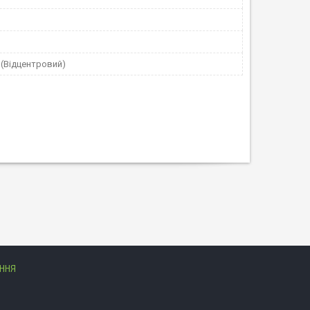
й(Відцентровий)
АННЯ