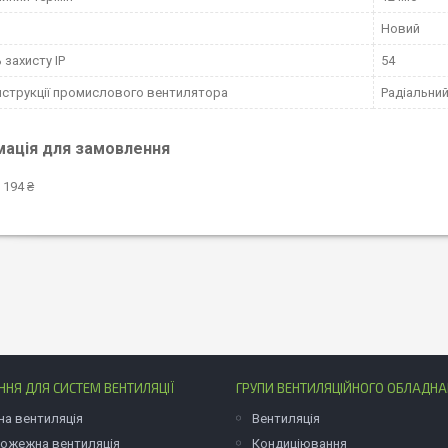
Новий
 захисту IP
54
нструкції промислового вентилятора
Радіальни
мація для замовлення
 194 ₴
НЯ ДЛЯ СИСТЕМ ВЕНТИЛЯЦІЇ
ГРУПИ ВЕНТИЛЯЦІЙНОГО ОБЛАДН
на вентиляція
Вентиляція
ожежна вентиляція
Кондиціювання