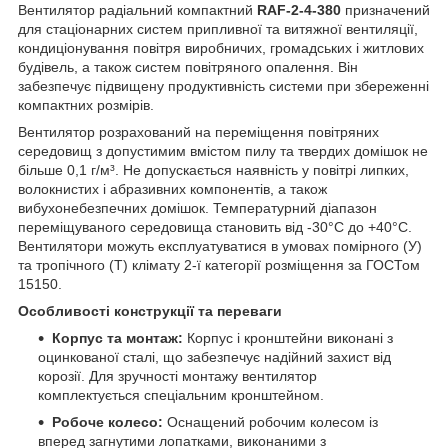
Вентилятор радіальний компактний
RAF-2-4-380
призначений
для стаціонарних систем припливної та витяжної вентиляції,
кондиціонування повітря виробничих, громадських і житлових
будівель, а також систем повітряного опалення. Він
забезпечує підвищену продуктивність системи при збереженні
компактних розмірів.
Вентилятор розрахований на переміщення повітряних
середовищ з допустимим вмістом пилу та твердих домішок не
більше 0,1 г/м³. Не допускається наявність у повітрі липких,
волокнистих і абразивних компонентів, а також
вибухонебезпечних домішок. Температурний діапазон
переміщуваного середовища становить від -30°С до +40°С.
Вентилятори можуть експлуатуватися в умовах помірного (У)
та тропічного (Т) клімату 2-ї категорії розміщення за ГОСТом
15150.
Особливості конструкції та переваги
Корпус та монтаж:
Корпус і кронштейни виконані з
оцинкованої сталі, що забезпечує надійний захист від
корозії. Для зручності монтажу вентилятор
комплектується спеціальним кронштейном.
Робоче колесо:
Оснащений робочим колесом із
вперед загнутими лопатками, виконаними з