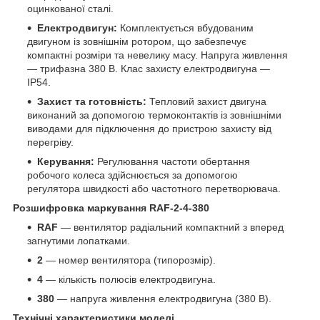
оцинкованої сталі.
Електродвигун:
Комплектується вбудованим
двигуном із зовнішнім ротором, що забезпечує
компактні розміри та невелику масу. Напруга живлення
— трифазна 380 В. Клас захисту електродвигуна —
IP54.
Захист та готовність:
Тепловий захист двигуна
виконаний за допомогою термоконтактів із зовнішніми
виводами для підключення до пристрою захисту від
перегріву.
Керування:
Регулювання частоти обертання
робочого колеса здійснюється за допомогою
регулятора швидкості або частотного перетворювача.
Розшифровка маркування RAF-2-4-380
RAF
— вентилятор радіальний компактний з вперед
загнутими лопатками.
2
— номер вентилятора (типорозмір).
4
— кількість полюсів електродвигуна.
380
— напруга живлення електродвигуна (380 В).
Технічні характеристики моделі