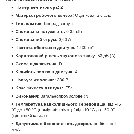
Номер вентилятора:
2
Матеріал робочого колеса:
Оцинкована сталь
Тип лопаток:
Вперед загнуті
Споживана потужність:
0,33 кВт
Споживаний струм:
0,63 А
Частота обертання двигуна:
1230 хв⁻¹
Коригований рівень звукового тиску:
53 дБ (А)
Схема підключення:
D1
Кількість полюсів двигуна:
4
Напруга живлення:
380 В
Клас захисту двигуна:
IP54
Виконання:
Загальнопромислове (N)
Температура навколишнього середовища:
від -45
°C до +80 °C (помірний клімат) / від -10 °C до +50 °C
(тропічний клімат)
Допустима віброшвидкість джерел:
не більше 2
мм/с