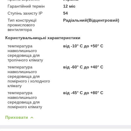
Гарантійний термін
12 міс
Ступінь захисту IP
54
Тип конструкції
Радіальний(Відцентровий)
промислового
вентилятора
Користувальницькі характеристики
температура
від -10° С до +50° С
навколишнього
середовища для
тропічного клімату
температура
від -60° С до +40° С
навколишнього
середовища для
помірного і холодного
клімату
температура
від -45° С до +80° С
навколишнього
середовища для
помірного клімату
Приховати