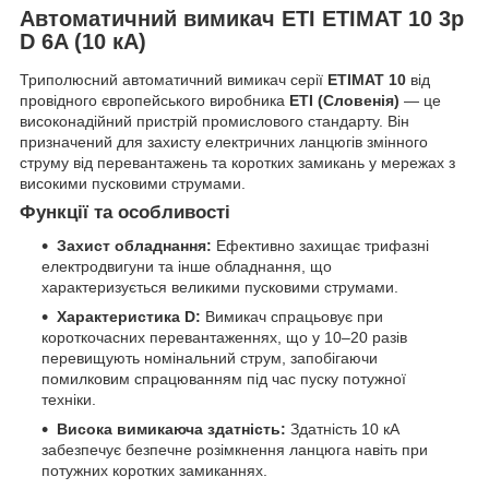
Автоматичний вимикач ETI ETIMAT 10 3p
D 6A (10 кА)
Триполюсний автоматичний вимикач серії
ETIMAT 10
від
провідного європейського виробника
ETI (Словенія)
— це
високонадійний пристрій промислового стандарту. Він
призначений для захисту електричних ланцюгів змінного
струму від перевантажень та коротких замикань у мережах з
високими пусковими струмами.
Функції та особливості
Захист обладнання:
Ефективно захищає трифазні
електродвигуни та інше обладнання, що
характеризується великими пусковими струмами.
Характеристика D:
Вимикач спрацьовує при
короткочасних перевантаженнях, що у 10–20 разів
перевищують номінальний струм, запобігаючи
помилковим спрацюванням під час пуску потужної
техніки.
Висока вимикаюча здатність:
Здатність 10 кА
забезпечує безпечне розімкнення ланцюга навіть при
потужних коротких замиканнях.