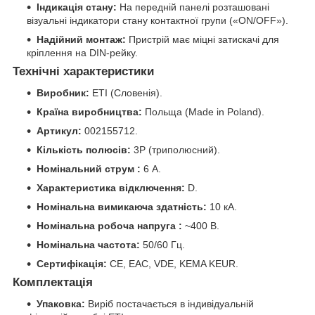
Індикація стану:
На передній панелі розташовані
візуальні індикатори стану контактної групи («ON/OFF»).
Надійний монтаж:
Пристрій має міцні затискачі для
кріплення на DIN-рейку.
Технічні характеристики
Виробник:
ETI (Словенія).
Країна виробництва:
Польща (Made in Poland).
Артикул:
002155712.
Кількість полюсів:
3P (триполюсний).
Номінальний струм :
6 А.
Характеристика відключення:
D.
Номінальна вимикаюча здатність:
10 кА.
Номінальна робоча напруга :
~400 В.
Номінальна частота:
50/60 Гц.
Сертифікація:
CE, EAC, VDE, KEMA KEUR.
Комплектація
Упаковка:
Виріб постачається в індивідуальній