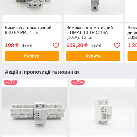
Вимикач автоматичний
Вимикач автоматичний
Вими
63D 6A PR , 1 шт.
ETIMAT 10 1P C 16A
дифе
(10кА), 12 шт
EBS
4.5k
108
609,30
1 2
₴
₴
120 ₴
677 ₴
Купити
Купити
Акційні пропозиції та новинки
–15%
–15%