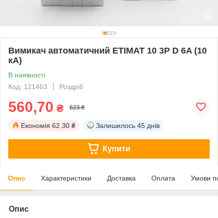
Вимикач автоматичний ETIMAT 10 3P D 6A (10
кА)
В наявності
Код: 121463
Роздріб
560,70
₴
623 ₴
Економія
62.30 ₴
Залишилось
45 днів
Купити
Опис
Характеристики
Доставка
Оплата
Умови п
Опис