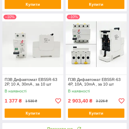
Купити
Купити
–10%
–10%
ПЗВ Дифавтомат EBS5R-63
ПЗВ Дифавтомат EBS5R-63
2Р, 10 A, 30mA , за 10 шт
4P, 10A, 10mA , за 10 шт
В наявності
В наявності
1 377
2 903,40
₴
₴
1 530 ₴
3 226 ₴
Купити
Купити
Показати ще