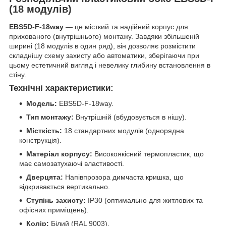
(18 модулів)
EBS5D-F-18way
— це місткий та надійний корпус для
прихованого (внутрішнього) монтажу. Завдяки збільшеній
ширині (18 модулів в один ряд), він дозволяє розмістити
складнішу схему захисту або автоматики, зберігаючи при
цьому естетичний вигляд і невелику глибину встановлення в
стіну.
Технічні характеристики:
Модель:
EBS5D-F-18way.
Тип монтажу:
Внутрішній (вбудовується в нішу).
Місткість:
18 стандартних модулів (однорядна
конструкція).
Матеріал корпусу:
Високоякісний термопластик, що
має самозатухаючі властивості.
Дверцята:
Напівпрозора димчаста кришка, що
відкривається вертикально.
Ступінь захисту:
IP30 (оптимально для житлових та
офісних приміщень).
Колір:
Білий (RAL 9003).