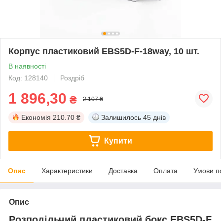
Корпус пластиковий EBS5D-F-18way, 10 шт.
В наявності
Код: 128140
Роздріб
1 896,30
₴
2 107 ₴
Економія
210.70 ₴
Залишилось
45 днів
Купити
Опис
Характеристики
Доставка
Оплата
Умови п
Опис
Розподільчий пластиковий бокс EBS5D-F