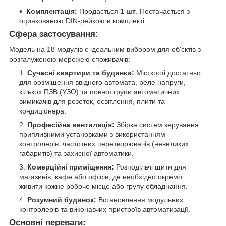
Комплектація:
Продається
1 шт
. Постачається з
оцинкованою DIN-рейкою в комплекті.
Сфера застосування:
Модель на 18 модулів є ідеальним вибором для об'єктів з
розгалуженою мережею споживачів:
Сучасні квартири та будинки:
Місткості достатньо
для розміщення ввідного автомата, реле напруги,
кількох ПЗВ (УЗО) та повної групи автоматичних
вимикачів для розеток, освітлення, плити та
кондиціонера.
Професійна вентиляція:
Збірка систем керування
припливними установками з використанням
контролерів, частотних перетворювачів (невеликих
габаритів) та захисної автоматики.
Комерційні приміщення:
Розподільчі щити для
магазинів, кафе або офісів, де необхідно окремо
живити кожне робоче місце або групу обладнання.
Розумний будинок:
Встановлення модульних
контролерів та виконавчих пристроїв автоматизації.
Основні переваги: