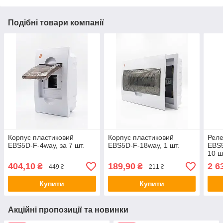
Подібні товари компанії
Корпус пластиковий
Корпус пластиковий
Реле
EBS5D-F-4way, за 7 шт.
EBS5D-F-18way, 1 шт.
EBS5
10 ш
404,10
189,90
2 6
₴
₴
449 ₴
211 ₴
Купити
Купити
Акційні пропозиції та новинки