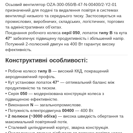
Осьовий вентилятор OZA-300-050/B-47-N-00400/2-Y2-01
призначений для подачі та видалення повітря в системах
вентиляції низького та середнього тиску. Застосовується на
промислових, виробничих, складських, логістичних, торгових
та адміністративних об’єктах.
Поєднання робочого колеса
серії 050
, лопаток
типу B
та кута
47°
забезпечує підвищену продуктивність і збільшений напір.
Потужний 2-полюсний двигун на 400 Вт гарантує високу
ефективність.
Конструктивні особливості:
• Робоче колесо
типу B
— високий ККД, покращений
аеродинамічний профіль.
• Кут установки лопаток
47°
— оптимальний баланс між
продуктивністю та тиском.
• Серія
050
— модернізована конструкція колеса з
підвищеною ефективністю.
• Виконання
N
— загальнопромислове.
• Потужність електродвигуна
00400
— 400 Вт.
•
2 полюси (~3000 об/хв)
— висока швидкість обертання та
максимальний повітряний потік.
• Сталевий циліндричний корпус, зварна конструкція.