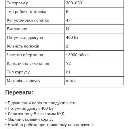
Типорозмір
300–050
Тип робочого колеса
B
Кут установки лопаток
47°
Виконання
N
Потужність двигуна
400 Вт
Кількість полюсів
2
Частота обертання
~3000 об/хв
Кліматичне виконання
Y2
Тип корпусу
01
Матеріал корпусу
сталь
Переваги:
• Підвищений напір та продуктивність
• Потужний двигун 400 Вт
• Лопатки типу B з високим ККД
• Міцний сталевий корпус
• Надійна робота при тривалому навантаженні