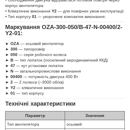
• Охолодження двигуна відбувається потоком повітря через
корпус вентилятора.
• Кліматичне виконання
Y2
— для помірних умов експлуатації.
• Тип корпусу
01
— укорочене компактне виконання.
Маркування OZA-300-050/B-47-N-00400/2-
Y2-01:
►
OZA
— осьовий вентилятор
►
300
— типорозмір
►
050
— серія робочого колеса
►
B
— тип лопаток (посилений аеродинамічний ККД)
►
47
— кут установки лопаток
►
N
— загальнопромислове виконання
►
00400
— потужність двигуна 400 Вт
►
2
— 2 полюси (~3000 об/хв)
►
Y2
— кліматичне виконання
►
01
— тип корпусу
Технічні характеристики
Параметр
Значення
Тип вентилятора
осьовий