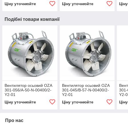
Ціну уточнюйте
Ціну уточнюйте
Цін
Подібні товари компанії
Вентилятор осьовий OZA
Вентилятор осьовий OZA
Вент
301-056/A-50-N-00400/2-
301-045/B-57-N-00400/2-
301-
Y2-01
Y2-01
Y2-0
Ціну уточнюйте
Ціну уточнюйте
Цін
Про нас