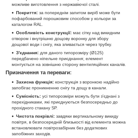
можливе виготовлення з нержавіючої сталі.
Покриття:
за попереднім запитом виріб може бути
пофарбований порошковим способом у кольори за
каталогом RAL.
Особливість конструкції:
має сітку над викидним
отвором і внутрішню дощову воронку для збору
дощової води і снігу, яка зливається через трубку.
З'єднання:
для даного типорозміру (Ø125)
передбачено ніпельне приєднання; елемент
монтується на зовнішню сторону вентиляційних каналів.
Призначення та переваги:
Захисна функція:
конструкція з воронкою надійно
запобігає проникненню снігу та дощу в канали.
Сумісність:
усі типорозміри можуть бути з'єднані з
перехідниками, які приєднуються безпосередньо до
прохідного стакану SP.
Чистота покрівлі:
завдяки вертикальному викиду
повітря, в безпосередній близькості від елемента можна
встановлювати повітрозабірник без додаткових
запобіжних заходів.