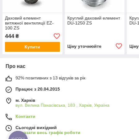
Даховий елемент
Круглий даховий елемент
Круг
витяжної вентиляції EZ-
DU-1250 ZS
DU-
100 ZS
444
₴
Ціну уточнюйте
Цін
Купити
Про нас
92% позитивних з 13 відгуків за рік
Працює з 20.04.2015
м. Харків
вул. Велика Панасівська, 183 , Харків, Україна
Контакти
Сьогодні вихідний
Показати весь графік роботи
КНОПКА