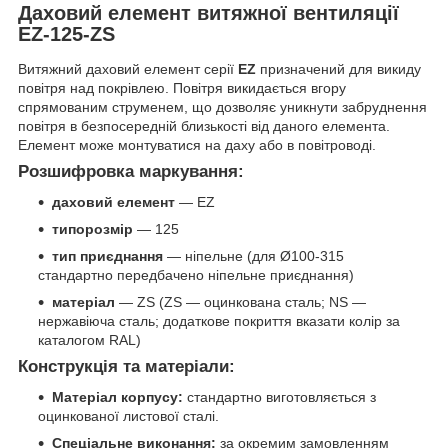
Даховий елемент витяжної вентиляції
EZ-125-ZS
Витяжний даховий елемент серії
EZ
призначений для викиду
повітря над покрівлею. Повітря викидається вгору
спрямованим струменем, що дозволяє уникнути забруднення
повітря в безпосередній близькості від даного елемента.
Елемент може монтуватися на даху або в повітроводі.
Розшифровка маркування:
даховий елемент
— EZ
типорозмір
— 125
тип приєднання
— ніпельне (для Ø100-315
стандартно передбачено ніпельне приєднання)
матеріал
— ZS (ZS — оцинкована сталь; NS —
нержавіюча сталь; додаткове покриття вказати колір за
каталогом RAL)
Конструкція та матеріали:
Матеріал корпусу:
стандартно виготовляється з
оцинкованої листової сталі.
Спеціальне виконання:
за окремим замовленням