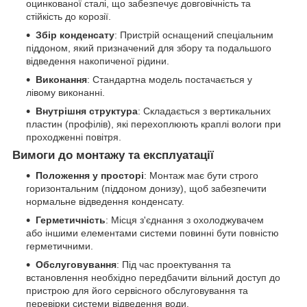
оцинкованої сталі, що забезпечує довговічність та
стійкість до корозії.
Збір конденсату
: Пристрій оснащений спеціальним
піддоном, який призначений для збору та подальшого
відведення накопиченої рідини.
Виконання
: Стандартна модель постачається у
лівому виконанні.
Внутрішня структура
: Складається з вертикальних
пластин (профілів), які перехоплюють краплі вологи при
проходженні повітря.
Вимоги до монтажу та експлуатації
Положення у просторі
: Монтаж має бути строго
горизонтальним (піддоном донизу), щоб забезпечити
нормальне відведення конденсату.
Герметичність
: Місця з'єднання з охолоджувачем
або іншими елементами системи повинні бути повністю
герметичними.
Обслуговування
: Під час проектування та
встановлення необхідно передбачити вільний доступ до
пристрою для його сервісного обслуговування та
перевірки системи відведення води.