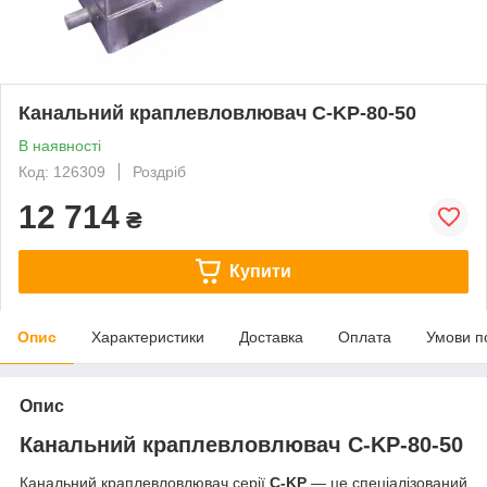
Канальний краплевловлювач C-KP-80-50
В наявності
Код: 126309
Роздріб
12 714
₴
Купити
Опис
Характеристики
Доставка
Оплата
Умови п
Опис
Канальний краплевловлювач C-KP-80-50
Канальний краплевловлювач серії
C-KP
— це спеціалізований