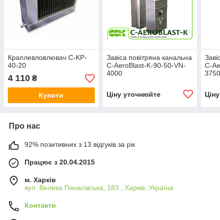
Краплевловлювач C-KP-
Завіса повітряна канальна
Заві
40-20
C-AeroBlast-K-90-50-VN-
C-Ae
4000
375
4 110
₴
Ціну уточнюйте
Цін
Купити
Про нас
92% позитивних з 13 відгуків за рік
Працює з 20.04.2015
м. Харків
вул. Велика Панасівська, 183 , Харків, Україна
Контакти