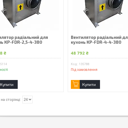
илятор радіальний для
Вентилятор радіальний дл
нь KP-FDR-2,5-4-380
кухонь KP-FDR-4-4-380
8 ₴
48 792 ₴
35114
135788
ності
Під замовлення
Купити
Купити