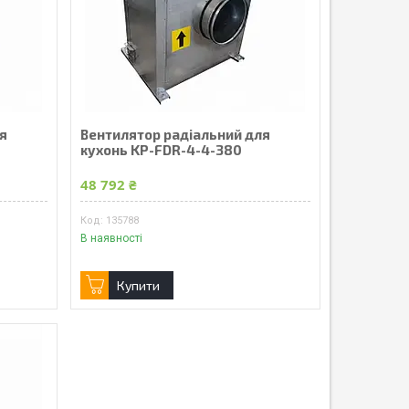
я
Вентилятор радіальний для
кухонь KP-FDR-4-4-380
48 792 ₴
135788
В наявності
Купити