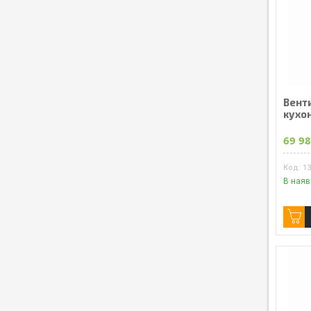
Вент
кухо
69 98
1
В наяв